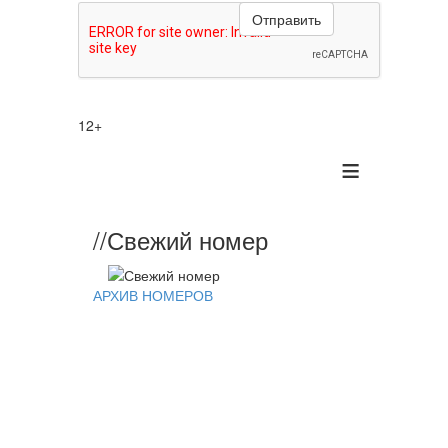
12+
≡
//
Свежий номер
//
Ново
дня:
АРХИВ НОМЕРОВ
Выступ
с
успехо
04-
08-
2026,