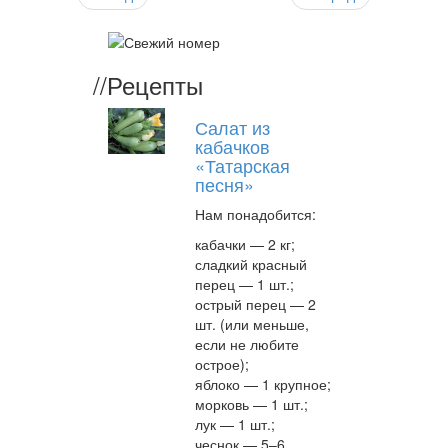
//
Рецепты
Салат из
кабачков
«Татарская
песня»
Нам понадобится:
кабачки — 2 кг;
сладкий красный
перец — 1 шт.;
острый перец — 2
шт. (или меньше,
если не любите
острое);
яблоко — 1 крупное;
морковь — 1 шт.;
лук — 1 шт.;
чеснок — 5–6