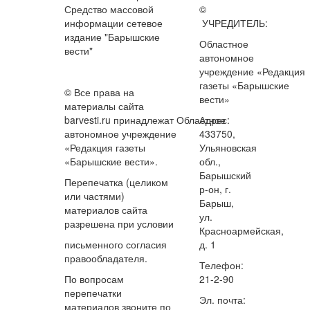
Средство массовой
©
информации сетевое
УЧРЕДИТЕЛЬ:
издание "Барышские
Областное
вести"
автономное
учреждение «Редакция
газеты «Барышские
© Все права на
вести»
материалы сайта
barvesti.ru принадлежат Областное
Адрес:
автономное учреждение
433750,
«Редакция газеты
Ульяновская
«Барышские вести».
обл.,
Барышский
Перепечатка (целиком
р-он, г.
или частями)
Барыш,
материалов сайта
ул.
разрешена при условии
Красноармейская,
письменного согласия
д. 1
правообладателя.
Телефон:
По вопросам
21-2-90
перепечатки
Эл. почта:
материалов звоните по