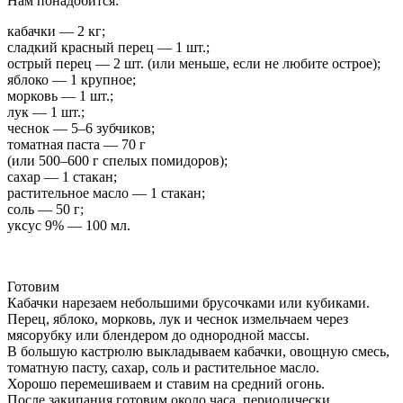
Нам понадобится:
кабачки — 2 кг;
сладкий красный перец — 1 шт.;
острый перец — 2 шт. (или меньше, если не любите острое);
яблоко — 1 крупное;
морковь — 1 шт.;
лук — 1 шт.;
чеснок — 5–6 зубчиков;
томатная паста — 70 г
(или 500–600 г спелых помидоров);
сахар — 1 стакан;
растительное масло — 1 стакан;
соль — 50 г;
уксус 9% — 100 мл.
Готовим
Кабачки нарезаем небольшими брусочками или кубиками.
Перец, яблоко, морковь, лук и чеснок измельчаем через
мясорубку или блендером до однородной массы.
В большую кастрюлю выкладываем кабачки, овощную смесь,
томатную пасту, сахар, соль и растительное масло.
Хорошо перемешиваем и ставим на средний огонь.
После закипания готовим около часа, периодически