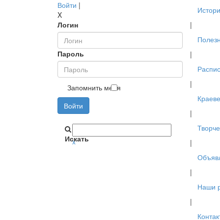
Войти
|
Истори
X
Логин
|
Полез
Пароль
|
Распис
|
Запомнить меня
Краев
Войти
|
Творче
Искать
x
|
Объяв
|
Наши 
|
Контак