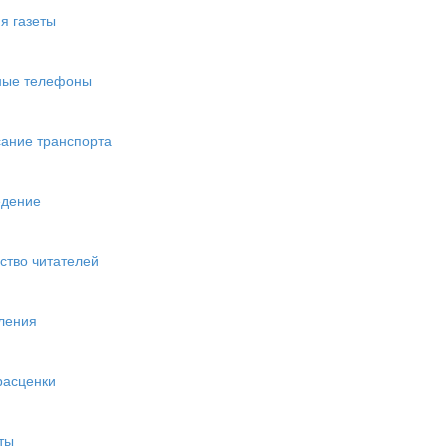
я газеты
ные телефоны
ание транспорта
едение
ство читателей
ления
расценки
ты