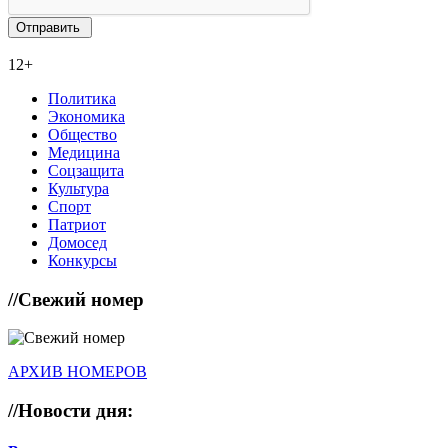
12+
Политика
Экономика
Общество
Медицина
Соцзащита
Культура
Спорт
Патриот
Домосед
Конкурсы
//
Свежий номер
АРХИВ НОМЕРОВ
//
Новости дня: