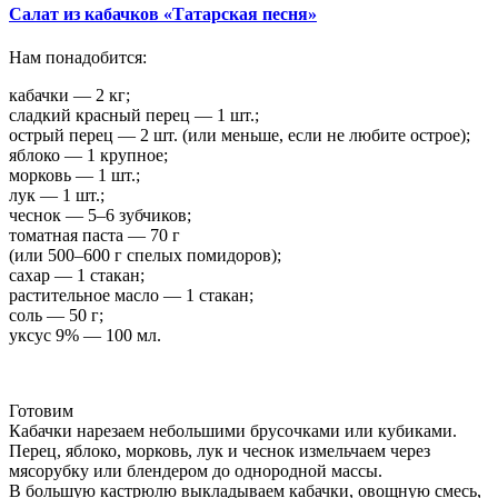
Салат из кабачков «Татарская песня»
Нам понадобится:
кабачки — 2 кг;
сладкий красный перец — 1 шт.;
острый перец — 2 шт. (или меньше, если не любите острое);
яблоко — 1 крупное;
морковь — 1 шт.;
лук — 1 шт.;
чеснок — 5–6 зубчиков;
томатная паста — 70 г
(или 500–600 г спелых помидоров);
сахар — 1 стакан;
растительное масло — 1 стакан;
соль — 50 г;
уксус 9% — 100 мл.
Готовим
Кабачки нарезаем небольшими брусочками или кубиками.
Перец, яблоко, морковь, лук и чеснок измельчаем через
мясорубку или блендером до однородной массы.
В большую кастрюлю выкладываем кабачки, овощную смесь,