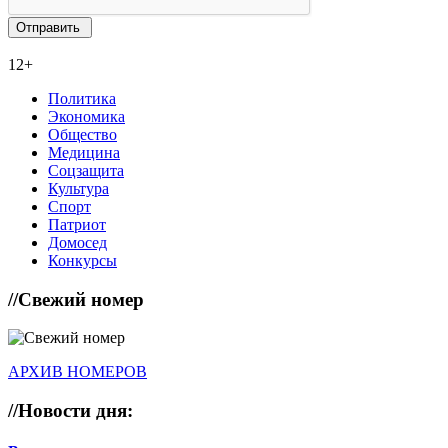
12+
Политика
Экономика
Общество
Медицина
Соцзащита
Культура
Спорт
Патриот
Домосед
Конкурсы
//
Свежий номер
АРХИВ НОМЕРОВ
//
Новости дня: