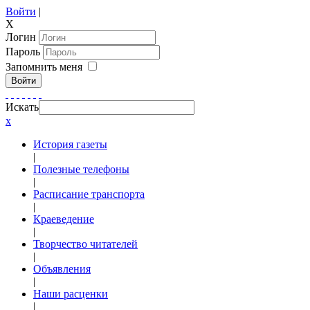
Войти
|
X
Логин
Пароль
Запомнить меня
Войти
Искать
x
История газеты
|
Полезные телефоны
|
Расписание транспорта
|
Краеведение
|
Творчество читателей
|
Объявления
|
Наши расценки
|