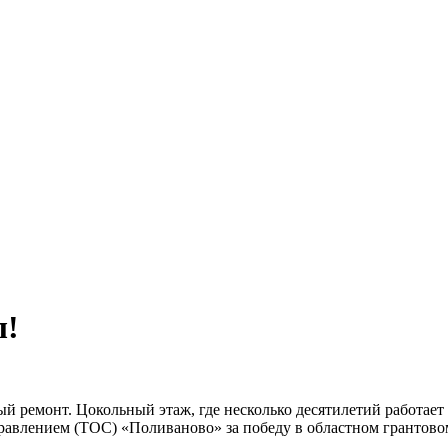
л!
й ремонт. Цокольный этаж, где несколько десятилетий работает
авлением (ТОС) «Поливаново» за победу в областном грантовом