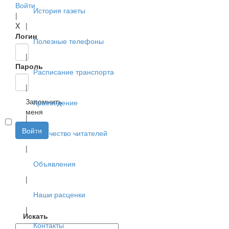
Войти
История газеты
|
X
|
Логин
Полезные телефоны
|
Пароль
Расписание транспорта
|
Запомнить
Краеведение
меня
|
Войти
Творчество читателей
|
Объявления
|
Наши расценки
|
Искать
Контакты