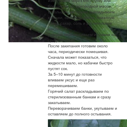
измельчаем через мясорубку или
блендером до однородной массы.
В большую кастрюлю выкладываем
кабачки, овощную смесь, томатную
пасту, сахар, соль и растительное
масло.
Хорошо перемешиваем и ставим на
средний огонь.
После закипания готовим около
часа, периодически помешивая.
Сначала может показаться, что
жидкости мало, но кабачки быстро
пустят сок.
За 5–10 минут до готовности
вливаем уксус и еще раз
перемешиваем.
Горячий салат раскладываем по
стерилизованным банкам и сразу
закатываем.
Переворачиваем банки, укутываем и
оставляем до полного остывания.