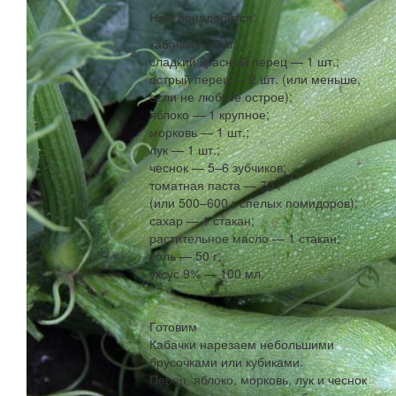
Нам понадобится:
кабачки — 2 кг;
сладкий красный перец — 1 шт.;
острый перец — 2 шт. (или меньше,
если не любите острое);
яблоко — 1 крупное;
морковь — 1 шт.;
лук — 1 шт.;
чеснок — 5–6 зубчиков;
томатная паста — 70 г
(или 500–600 г спелых помидоров);
сахар — 1 стакан;
растительное масло — 1 стакан;
соль — 50 г;
уксус 9% — 100 мл.
Готовим
Кабачки нарезаем небольшими
брусочками или кубиками.
Перец, яблоко, морковь, лук и чеснок