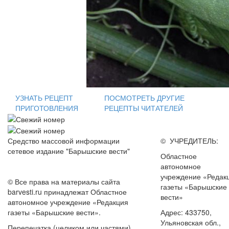
УЗНАТЬ РЕЦЕПТ
ПОСМОТРЕТЬ ДРУГИЕ
ПРИГОТОВЛЕНИЯ
РЕЦЕПТЫ ЧИТАТЕЛЕЙ
Средство массовой информации
© УЧРЕДИТЕЛЬ:
сетевое издание "Барышские вести"
Областное
автономное
учреждение «Редак
© Все права на материалы сайта
газеты «Барышские
barvesti.ru принадлежат Областное
вести»
автономное учреждение «Редакция
газеты «Барышские вести».
Адрес: 433750,
Ульяновская обл.,
Перепечатка (целиком или частями)