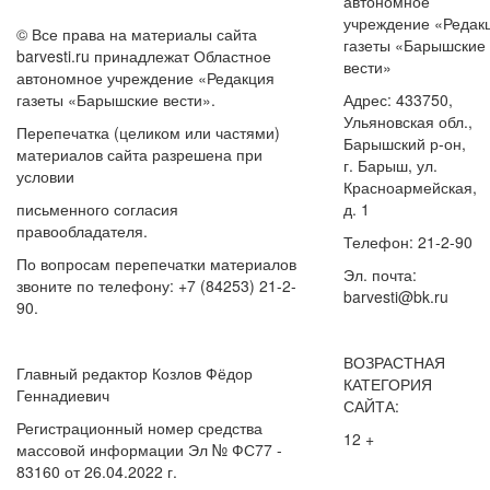
автономное
учреждение «Редак
© Все права на материалы сайта
газеты «Барышские
barvesti.ru принадлежат Областное
вести»
автономное учреждение «Редакция
газеты «Барышские вести».
Адрес: 433750,
Ульяновская обл.,
Перепечатка (целиком или частями)
Барышский р-он,
материалов сайта разрешена при
г. Барыш, ул.
условии
Красноармейская,
письменного согласия
д. 1
правообладателя.
Телефон: 21-2-90
По вопросам перепечатки материалов
Эл. почта:
звоните по телефону: +7 (84253) 21-2-
barvesti@bk.ru
90.
ВОЗРАСТНАЯ
Главный редактор Козлов Фёдор
КАТЕГОРИЯ
Геннадиевич
САЙТА:
Регистрационный номер средства
12 +
массовой информации Эл № ФС77 -
83160 от 26.04.2022 г.