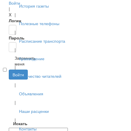
Войти
История газеты
|
X
|
Логин
Полезные телефоны
|
Пароль
Расписание транспорта
|
Запомнить
Краеведение
меня
|
Войти
Творчество читателей
|
Объявления
|
Наши расценки
|
Искать
Контакты