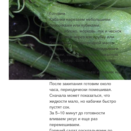
Готовим
Кабачки нарезаем небольшими
брусочками или кубиками.
Перец, яблоко, морковь, лук и чеснок
измельчаем через мясорубку или
блендером до однородной массы.
В большую кастрюлю выкладываем
кабачки, овощную смесь, томатную
пасту, сахар, соль и растительное
масло.
Хорошо перемешиваем и ставим на
средний огонь.
После закипания готовим около
часа, периодически помешивая.
Сначала может показаться, что
жидкости мало, но кабачки быстро
пустят сок.
За 5–10 минут до готовности
вливаем уксус и еще раз
перемешиваем.
Горячий салат раскладываем по