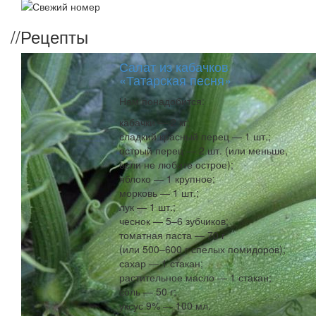
//
Рецепты
Салат из кабачков
«Татарская песня»
Нам понадобится:
кабачки — 2 кг;
сладкий красный перец — 1 шт.;
острый перец — 2 шт. (или меньше,
если не любите острое);
яблоко — 1 крупное;
морковь — 1 шт.;
лук — 1 шт.;
чеснок — 5–6 зубчиков;
томатная паста — 70 г
(или 500–600 г спелых помидоров);
сахар — 1 стакан;
растительное масло — 1 стакан;
соль — 50 г;
уксус 9% — 100 мл.