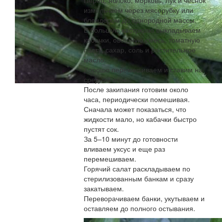
измельчаем через мясорубку или
блендером до однородной массы.
В большую кастрюлю выкладываем
кабачки, овощную смесь, томатную
пасту, сахар, соль и растительное
масло.
Хорошо перемешиваем и ставим на
средний огонь.
После закипания готовим около
часа, периодически помешивая.
Сначала может показаться, что
жидкости мало, но кабачки быстро
пустят сок.
За 5–10 минут до готовности
вливаем уксус и еще раз
перемешиваем.
Горячий салат раскладываем по
стерилизованным банкам и сразу
закатываем.
Переворачиваем банки, укутываем и
оставляем до полного остывания.