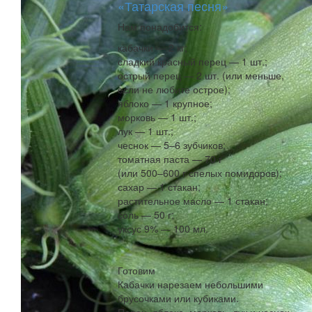
«Татарская песня»
Нам понадобится:
кабачки — 2 кг;
сладкий красный перец — 1 шт.;
острый перец — 2 шт. (или меньше,
если не любите острое);
яблоко — 1 крупное;
морковь — 1 шт.;
лук — 1 шт.;
чеснок — 5–6 зубчиков;
томатная паста — 70 г
(или 500–600 г спелых помидоров);
сахар — 1 стакан;
растительное масло — 1 стакан;
соль — 50 г;
уксус 9% — 100 мл.
Готовим
Кабачки нарезаем небольшими
брусочками или кубиками.
Перец, яблоко, морковь, лук и чеснок