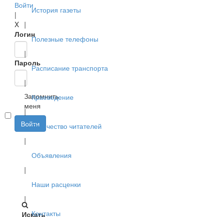
Войти
История газеты
|
X
|
Логин
Полезные телефоны
|
Пароль
Расписание транспорта
|
Запомнить
Краеведение
меня
|
Войти
Творчество читателей
|
Объявления
|
Наши расценки
|
Контакты
Искать