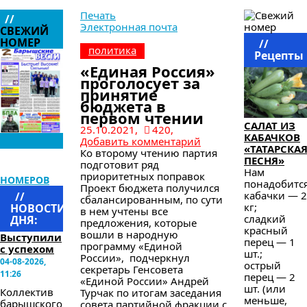
Печать
//
Электронная почта
СВЕЖИЙ
НОМЕР
//
политика
Рецепты
«Единая Россия»
проголосует за
принятие
бюджета в
первом чтении
САЛАТ ИЗ
25.10.2021,
420,
КАБАЧКОВ
Добавить комментарий
«ТАТАРСКА
Ко второму чтению партия
ПЕСНЯ»
подготовит ряд
АРХИВ
Нам
приоритетных поправок
НОМЕРОВ
понадобится
Проект бюджета получился
кабачки — 2
//
сбалансированным, по сути
кг;
НОВОСТИ
в нем учтены все
сладкий
ДНЯ:
предложения, которые
красный
вошли в народную
Выступили
перец — 1
программу «Единой
с успехом
шт.;
России», подчеркнул
04-08-2026,
острый
секретарь Генсовета
11:26
перец — 2
«Единой России» Андрей
шт. (или
Коллектив
Турчак по итогам заседания
меньше,
барышского
совета партийной фракции с