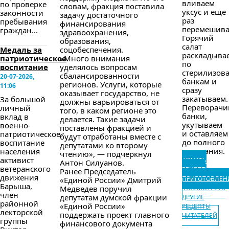
вливаем
по проверке
словам, фракция поставила
уксус и еще
законности
задачу достаточного
раз
пребывания
финансирования
перемешива
граждан...
здравоохранения,
Горячий
образования,
салат
Медаль за
соцобеспечения.
раскладыва
патриотическое
«Много внимания
по
воспитание
уделялось вопросам
стерилизов
сбалансированности
20-07-2026,
банкам и
регионов. Услуги, которые
11:06
сразу
оказывает государство, не
закатываем.
За большой
должны варьироваться от
Переворачи
личный
того, в каком регионе это
банки,
вклад в
делается. Такие задачи
укутываем
военно-
поставлены фракцией и
и оставляем
патриотическое
будут отработаны вместе с
до полного
воспитание
депутатами ко второму
остывания.
населения
чтению», — подчеркнул
активист
УЗНАТЬ
Антон Силуанов.
ветеранского
РЕЦЕПТ
Ранее Председатель
движения
ПРИГОТОВЛЕН
«Единой России» Дмитрий
Барыша,
Медведев поручил
ПОСМОТРЕТЬ
член
депутатам думской фракции
ДРУГИЕ
районной
«Единой России»
РЕЦЕПТЫ
лекторской
поддержать проект главного
ЧИТАТЕЛЕЙ
группы
финансового документа