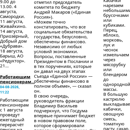
Кабачки
9.00 до
отметил председатель
нарезаем
13.00. 4
комитета по бюджету
небольшим
августа,
Андрей Макаров («Единая
брусочками
Самородки.
Россия»).
или
11 августа,
«Можем точно
кубиками.
Живайкино.
констатировать, что все
Перец,
14 августа,
социальные обязательства
яблоко,
Приозёрный,
государства, безусловно,
морковь,
Добрый дом
обеспечены финансово.
лук и
«Дубрава».
Независимо от любых
чеснок
18 августа,
условий экономики.
измельчаем
Барыш, АО
Вопросы, поставленные
через
«Редуктор».
Президентом в Послании и
мясорубку
21...
в тех поручениях, которые
или
он давал на двух этапах
блендером
Съезда «Единой России» —
Работающим
до
обеспечены финансово в
пенсионерам...
однородно
полном объеме», — сказал
04-08-2026,
массы.
он.
11:22
В большую
В свою очередь,
кастрюлю
Работающим
руководитель фракции
выкладыва
пенсионерам
Владимир Васильев
кабачки,
с 1 августа
подчеркнул, что Госдума
овощную
проведут
впервые принимает бюджет
смесь,
ежегодный
в новом правовом поле,
томатную
перерасчёт
которое сформировали
пасту, сахар,
пенсии на