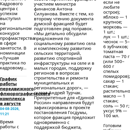
если не
Кадрового
участием министра
любите
центра с
финансов Антона
острое);
успехом
Силуанова. Вместе с тем, ко
яблоко — 1
выступил
второму чтению документа
крупное;
на
думской фракцией будет
морковь —
региональном
подготовлен ряд поправок.
1 шт.;
конкурсе
«Мы детально обсудили
лук — 1 шт.;
профмастерства
предложения по
чеснок — 5–
в сфере
социальному развитию села
6 зубчиков;
занятости. В
и комплексному развитию
томатная
номинации
сельских территорий,
паста — 70 г
«Лучшая
развитию спортивной
(или 500–
практика по
инфраструктуры на селе и в
600 г
кадровому...
малых городах, поддержку
спелых
регионов в вопросах
помидоров)
строительства и ремонта
График
сахар — 1
муниципальных и
работы
стакан;
региональных дорог», —
передвижного
растительн
сказал Андрей Турчак.
флюорографического
масло — 1
Приоритетные для «Единой
комплекса
стакан;
России» направления будут
в августе
соль — 50 г;
зафиксированы в проекте
04-08-2026,
уксус 9% —
постановления Госдумы,
11:21
100 мл.
которое фракция предложит
Время
одновременно с
Готовим
работы с
поддержкой бюджета,