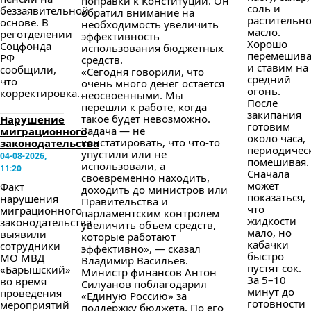
поправки к Конституции. Он
соль и
беззаявительной
обратил внимание на
растительн
основе. В
необходимость увеличить
масло.
реготделении
эффективность
Хорошо
Соцфонда
использования бюджетных
перемешив
РФ
средств.
и ставим на
сообщили,
«Сегодня говорили, что
средний
что
очень много денег остается
огонь.
корректировка...
неосвоенными. Мы
После
перешли к работе, когда
закипания
такое будет невозможно.
Нарушение
готовим
Задача — не
миграционного
около часа,
констатировать, что что-то
законодательства
периодичес
упустили или не
04-08-2026,
помешивая.
использовали, а
11:20
Сначала
своевременно находить,
может
Факт
доходить до министров или
показаться,
нарушения
Правительства и
что
миграционного
парламентским контролем
жидкости
законодательства
увеличить объем средств,
мало, но
выявили
которые работают
кабачки
сотрудники
эффективно», — сказал
быстро
МО МВД
Владимир Васильев.
пустят сок.
«Барышский»
Министр финансов Антон
За 5–10
во время
Силуанов поблагодарил
минут до
проведения
«Единую Россию» за
готовности
мероприятий
поддержку бюджета. По его