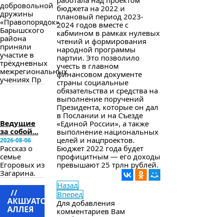
работала над проектом
добровольной
бюджета на 2022 и
дружины
плановый период 2023-
«Правопорядок»
2024 годов вместе с
Барышского
кабмином в рамках нулевых
района
чтений и формирования
приняли
народной программы
участие в
партии. Это позволило
трёхдневных
учесть в главном
межрегиональных
финансовом документе
учениях Пр
страны социальные
обязательства и средства на
в
выполнение поручений
следующем
Президента, которые он дал
номере
в Послании и на Съезде
Ведущие
«Единой России», а также
за собой...
выполнение национальных
целей и нацпроектов.
2026-08-06
Рассказ о
Бюджет 2022 года будет
семье
профицитным — его доходы
Егоровых из
превышают 25 трлн рублей.
Загарина.
Назад
//
Вперёд
АКШУАТСКАЯ
Для добавления
АЛЛЕЯ
комментариев Вам