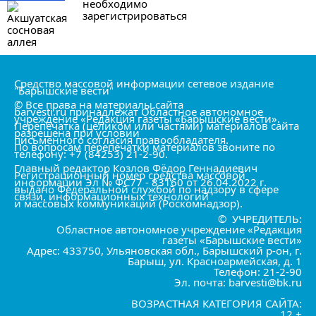
необходимо
зарегистрироваться
Средство массовой информации сетевое издание
"Барышские вести"
© Все права на материалы сайта
barvesti.ru принадлежат Областное автономное
учреждение «Редакция газеты «Барышские вести».
Перепечатка (целиком или частями) материалов сайта
разрешена при условии
письменного согласия правообладателя.
По вопросам перепечатки материалов звоните по
телефону: +7 (84253) 21-2-90.
Главный редактор Козлов Фёдор Геннадиевич
Регистрационный номер средства массовой
информации Эл № ФС77 - 83160 от 26.04.2022 г.
выдано Федеральной службой по надзору в сфере
связи, информационных технологий
и массовых коммуникаций (Роскомнадзор).
© УЧРЕДИТЕЛЬ:
Областное автономное учреждение «Редакция
газеты «Барышские вести»
Адрес: 433750, Ульяновская обл., Барышский р-он, г.
Барыш, ул. Красноармейская, д. 1
Телефон: 21-2-90
Эл. почта: barvesti@bk.ru
ВОЗРАСТНАЯ КАТЕГОРИЯ САЙТА:
12 +