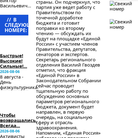
Виктор
страны. Он подчеркнул, что
Васильевич...
партия уже ведет работу с
Правительством по
точечной доработке
//
В
бюджета и готовит
СЛЕДУЮЩЕМ
поправки ко второму
НОМЕРЕ:
чтению — обсуждать их
в
будут на площадке «Единой
следующем
России» с участием членов
номере
Правительства, депутатов,
сенаторов и экспертов.
Быстрые!
Секретарь регионального
Высокие!
отделения Василий Гвоздев
Сильные!...
отметил, что фракция
2026-08-06
«Единой России» в
8 августа -
Законодательном Собрании
День
сейчас проводит
физкультурника.
тщательную работу по
обсуждению основных
в
параметров регионального
следующем
бюджета, документ будет
номере
направлен, в первую
Чтобы
очередь, на социальную
возвращались.
сферу и отрасль
Всегда...
здравоохранения.
2026-08-06
Напомним, «Единая Россия»
Активисты