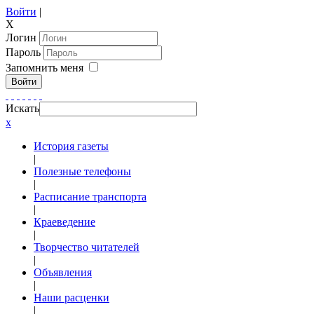
Войти
|
X
Логин
Пароль
Запомнить меня
Войти
Искать
x
История газеты
|
Полезные телефоны
|
Расписание транспорта
|
Краеведение
|
Творчество читателей
|
Объявления
|
Наши расценки
|