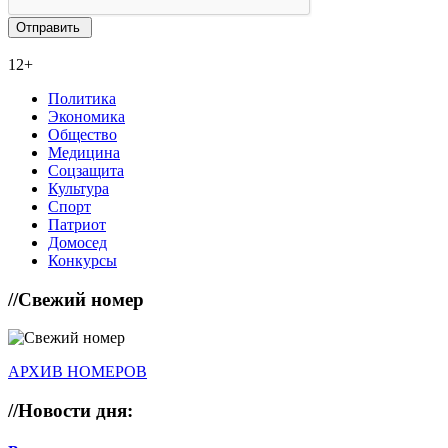
12+
Политика
Экономика
Общество
Медицина
Соцзащита
Культура
Спорт
Патриот
Домосед
Конкурсы
//
Свежий номер
АРХИВ НОМЕРОВ
//
Новости дня: