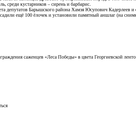
ль, среди кустарников – сирень и барбарис.
вета депутатов Барышского района Хамзя Юсупович Кадерлеев и
садили ещё 100 ёлочек и установили памятный аншлаг (на снимк
раждения саженцев «Леса Победы» в цвета Георгиевской ленточк
ться