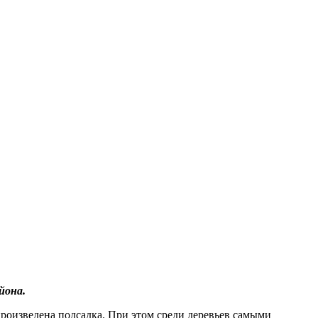
йона.
произведена подсадка. При этом среди деревьев самыми