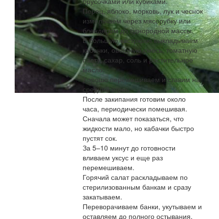
брусочками или кубиками.
Перец, яблоко, морковь, лук и чеснок
измельчаем через мясорубку или
блендером до однородной массы.
В большую кастрюлю выкладываем
кабачки, овощную смесь, томатную
пасту, сахар, соль и растительное
масло.
Хорошо перемешиваем и ставим на
средний огонь.
После закипания готовим около
часа, периодически помешивая.
Сначала может показаться, что
жидкости мало, но кабачки быстро
пустят сок.
За 5–10 минут до готовности
вливаем уксус и еще раз
перемешиваем.
Горячий салат раскладываем по
стерилизованным банкам и сразу
закатываем.
Переворачиваем банки, укутываем и
оставляем до полного остывания.