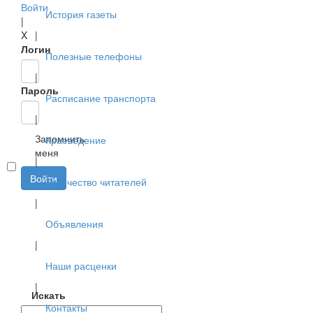
Войти
История газеты
|
X
|
Логин
Полезные телефоны
|
Пароль
Расписание транспорта
|
Запомнить
Краеведение
меня
|
Войти
Творчество читателей
|
Объявления
|
Наши расценки
|
Искать
Контакты