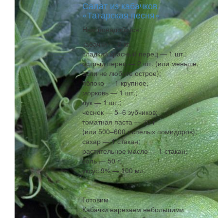
Салат из кабачков
«Татарская песня»
Нам понадобится:
кабачки — 2 кг;
сладкий красный перец — 1 шт.;
острый перец — 2 шт. (или меньше,
если не любите острое);
яблоко — 1 крупное;
морковь — 1 шт.;
лук — 1 шт.;
чеснок — 5–6 зубчиков;
томатная паста — 70 г
(или 500–600 г спелых помидоров);
сахар — 1 стакан;
растительное масло — 1 стакан;
соль — 50 г;
уксус 9% — 100 мл.
Готовим
Кабачки нарезаем небольшими