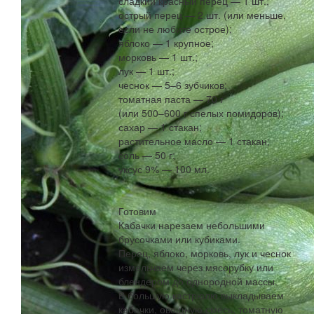
сладкий красный перец — 1 шт.;
острый перец — 2 шт. (или меньше,
если не любите острое);
яблоко — 1 крупное;
морковь — 1 шт.;
лук — 1 шт.;
чеснок — 5–6 зубчиков;
томатная паста — 70 г
(или 500–600 г спелых помидоров);
сахар — 1 стакан;
растительное масло — 1 стакан;
соль — 50 г;
уксус 9% — 100 мл.
Готовим
Кабачки нарезаем небольшими
брусочками или кубиками.
Перец, яблоко, морковь, лук и чеснок
измельчаем через мясорубку или
блендером до однородной массы.
В большую кастрюлю выкладываем
кабачки, овощную смесь, томатную