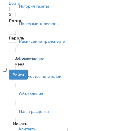
Войти
История газеты
|
X
|
Логин
Полезные телефоны
|
Пароль
Расписание транспорта
|
Запомнить
Краеведение
меня
|
Войти
Творчество читателей
|
Объявления
|
Наши расценки
|
Искать
Контакты