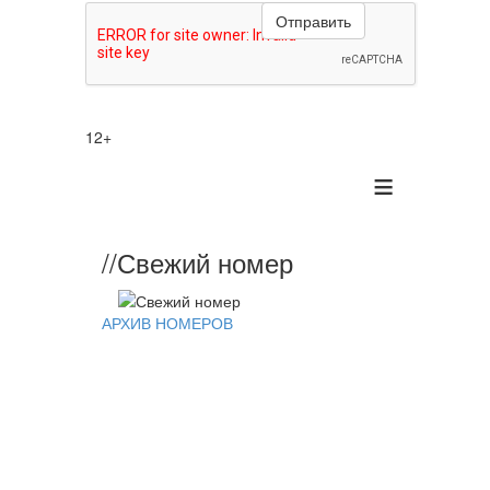
12+
≡
//
Свежий номер
//
Ново
дня:
АРХИВ НОМЕРОВ
Выступ
с
успехо
04-
08-
2026,