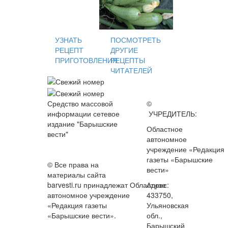
УЗНАТЬ
ПОСМОТРЕТЬ
РЕЦЕПТ
ДРУГИЕ
ПРИГОТОВЛЕНИЯ
РЕЦЕПТЫ
ЧИТАТЕЛЕЙ
Средство массовой
©
информации сетевое
УЧРЕДИТЕЛЬ:
издание "Барышские
Областное
вести"
автономное
учреждение «Редакция
газеты «Барышские
© Все права на
вести»
материалы сайта
barvesti.ru принадлежат Областное
Адрес:
автономное учреждение
433750,
«Редакция газеты
Ульяновская
«Барышские вести».
обл.,
Барышский