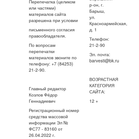
Перепечатка (целиком
р-он, г.
или частями)
Барыш,
материалов сайта
ул.
разрешена при условии
Красноармейская,
письменного согласия
д. 1
правообладателя.
Телефон:
По вопросам
21-2-90
перепечатки
Эл. почта:
материалов звоните по
barvesti@bk.ru
телефону: +7 (84253)
21-2-90.
ВОЗРАСТНАЯ
КАТЕГОРИЯ
Главный редактор
САЙТА:
Козлов Фёдор
Геннадиевич
12 +
Регистрационный номер
средства массовой
информации Эл №
ФС77 - 83160 от
26.04.2022 г.