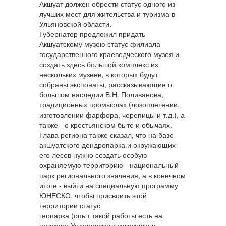
Акшуат должен обрести статус одного из
лучших мест для жительства и туризма в
Ульяновской области.
Губернатор предложил придать
Акшуатскому музею статус филиала
государственного краеведческого музея и
создать здесь большой комплекс из
нескольких музеев, в которых будут
собраны экспонаты, рассказывающие о
большом наследии В.Н. Поливанова,
традиционных промыслах (лозоплетении,
изготовлении фарфора, черепицы и т.д.), а
также - о крестьянском быте и обычаях.
Глава региона также сказал, что на базе
акшуатского дендропарка и окружающих
его лесов нужно создать особую
охраняемую территорию - национальный
парк регионального значения, а в конечном
итоге - выйти на специальную программу
ЮНЕСКО, чтобы присвоить этой
территории статус
геопарка (опыт такой работы есть на
примере Ундоровского заказника и