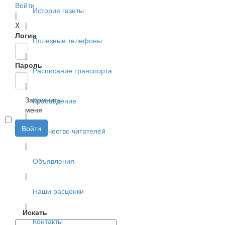
Войти
История газеты
|
X
|
Логин
Полезные телефоны
|
Пароль
Расписание транспорта
|
Запомнить
Краеведение
меня
|
Войти
Творчество читателей
|
Объявления
|
Наши расценки
|
Искать
Контакты