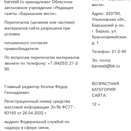
barvesti.ru принадлежат Областное
вести»
автономное учреждение «Редакция
газеты «Барышские вести».
Адрес: 433750,
Ульяновская обл.,
Перепечатка (целиком или частями)
Барышский р-он,
материалов сайта разрешена при
г. Барыш, ул.
условии
Красноармейская,
письменного согласия
д. 1
правообладателя.
Телефон: 21-2-90
По вопросам перепечатки материалов
Эл. почта:
звоните по телефону: +7 (84253) 21-2-
barvesti@bk.ru
90.
ВОЗРАСТНАЯ
Главный редактор Козлов Фёдор
КАТЕГОРИЯ
Геннадиевич
САЙТА:
Регистрационный номер средства
12 +
массовой информации Эл № ФС77 -
83160 от 26.04.2022 г.
выдано Федеральной службой по
надзору в сфере связи,