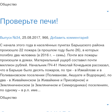
Общество
Проверьте печи!
Выпуск №34
,
25.08.2017,
966,
Добавить комментарий
С начала этого года в населённых пунктах Барышского района
произошло 22 пожара (в прошлом году было 26), в которых
погибло два человека (в 2016 г. – семь). Почти все пожары
произошли в домах. Материальный ущерб составил почти
миллион рублей. Начальник ПЧ-41 Николай Кочедыков рассказал,
что в Барыше было десять пожаров, по три - в Измайлове и в
Поливановском поселении (Поливанове, Акшуате и Водорацке), по
два - в Живайкинском (в Живайкине и Приозёрном) и
Земляничненском (в Земляничном и Семиродниках) поселениях,
по одному – в р.п. име...
Общество