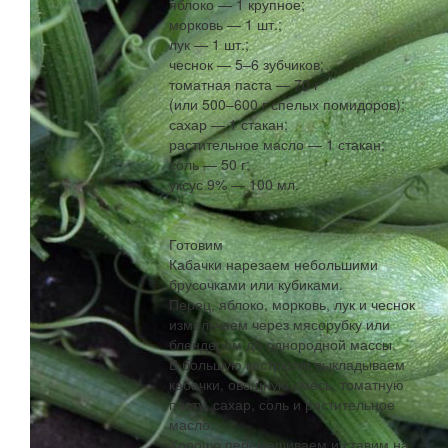
яблоко — 1 крупное;
морковь — 1 шт.;
лук — 1 шт.;
чеснок — 5–6 зубчиков;
томатная паста — 70 г
(или 500–600 г спелых помидоров);
сахар — 1 стакан;
растительное масло — 1 стакан;
соль — 50 г;
уксус 9% — 100 мл.
Готовим
Кабачки нарезаем небольшими
брусочками или кубиками.
Перец, яблоко, морковь, лук и чеснок
измельчаем через мясорубку или
блендером до однородной массы.
В большую кастрюлю выкладываем
кабачки, овощную смесь, томатную
пасту, сахар, соль и растительное
масло.
Хорошо перемешиваем и ставим на