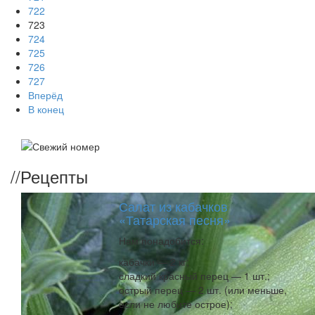
722
723
724
725
726
727
Вперёд
В конец
//
Рецепты
Салат из кабачков
«Татарская песня»
Нам понадобится:
кабачки — 2 кг;
сладкий красный перец — 1 шт.;
острый перец — 2 шт. (или меньше,
если не любите острое);