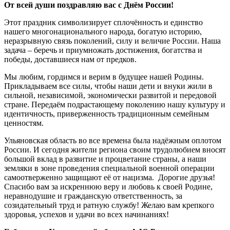
От всей души поздравляю вас с Днём России!
Этот праздник символизирует сплочённость и единство
нашего многонационального народа, богатую историю,
неразрывную связь поколений, силу и величие России. Наша
задача – беречь и приумножать достижения, богатства и
победы, доставшиеся нам от предков.
Мы любим, гордимся и верим в будущее нашей Родины.
Прикладываем все силы, чтобы наши дети и внуки жили в
сильной, независимой, экономически развитой и передовой
стране. Передаём подрастающему поколению нашу культуру и
идентичность, приверженность традиционным семейным
ценностям.
Ульяновская область во все времена была надёжным оплотом
России. И сегодня жители региона своим трудолюбием вносят
большой вклад в развитие и процветание страны, а наши
земляки в зоне проведения специальной военной операции
самоотверженно защищают её от нацизма. Дорогие друзья!
Спасибо вам за искреннюю веру и любовь к своей Родине,
неравнодушие и гражданскую ответственность, за
созидательный труд и ратную службу! Желаю вам крепкого
здоровья, успехов и удачи во всех начинаниях!