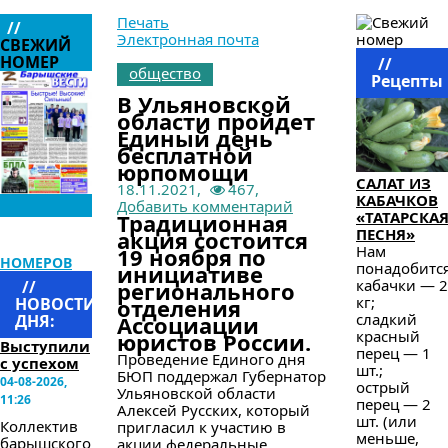
Печать
//
Электронная почта
СВЕЖИЙ
НОМЕР
//
общество
Рецепты
В Ульяновской
области пройдет
Единый день
бесплатной
юрпомощи
САЛАТ ИЗ
18.11.2021,
467,
КАБАЧКОВ
Добавить комментарий
«ТАТАРСКА
Традиционная
ПЕСНЯ»
акция состоится
АРХИВ
Нам
19 ноября по
НОМЕРОВ
понадобится
инициативе
кабачки — 2
//
регионального
кг;
НОВОСТИ
отделения
сладкий
ДНЯ:
Ассоциации
красный
юристов России.
Выступили
перец — 1
Проведение Единого дня
с успехом
шт.;
БЮП поддержал Губернатор
04-08-2026,
острый
Ульяновской области
11:26
перец — 2
Алексей Русских, который
шт. (или
Коллектив
пригласил к участию в
меньше,
барышского
акции федеральные