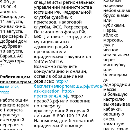
Кабачки
9.00 до
специалисты региональных
нарезаем
13.00. 4
управлений Министерства
небольшим
августа,
юстиции РФ, Федеральной
брусочками
Самородки.
службы судебных
или
11 августа,
приставов, налоговой
кубиками.
Живайкино.
службы, ФСС, Росреестра,
Перец,
14 августа,
Пенсионного фонда РФ,
яблоко,
Приозёрный,
МФЦ, а также - сотрудники
морковь,
Добрый дом
муниципальных
лук и
«Дубрава».
администраций и
чеснок
18 августа,
преподаватели
измельчаем
Барыш, АО
юридических факультетов
через
«Редуктор».
УлГУ и УлГПУ.
мясорубку
21...
Возможно получить
или
консультацию и онлайн,
блендером
оставив обращение на
Работающим
до
сервисах:
http://
пенсионерам...
однородно
бесплатнаяюрпомощь.рф/dwqa-
04-08-2026,
массы.
ask-question
,
http://
11:22
В большую
претензия24.рф
, http://
кастрюлю
Работающим
право73.рф или позвонив
выкладыва
пенсионерам
по телефону
кабачки,
с 1 августа
круглосуточной «горячей
овощную
проведут
линии»: 8-800-100-13-84.
смесь,
ежегодный
Напомним, дни бесплатной
томатную
перерасчёт
юридической помощи
пасту, сахар,
пенсии на