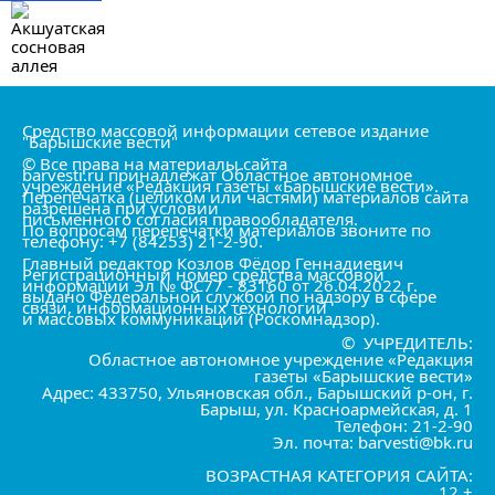
Средство массовой информации сетевое издание
"Барышские вести"
© Все права на материалы сайта
barvesti.ru принадлежат Областное автономное
учреждение «Редакция газеты «Барышские вести».
Перепечатка (целиком или частями) материалов сайта
разрешена при условии
письменного согласия правообладателя.
По вопросам перепечатки материалов звоните по
телефону: +7 (84253) 21-2-90.
Главный редактор Козлов Фёдор Геннадиевич
Регистрационный номер средства массовой
информации Эл № ФС77 - 83160 от 26.04.2022 г.
выдано Федеральной службой по надзору в сфере
связи, информационных технологий
и массовых коммуникаций (Роскомнадзор).
© УЧРЕДИТЕЛЬ:
Областное автономное учреждение «Редакция
газеты «Барышские вести»
Адрес: 433750, Ульяновская обл., Барышский р-он, г.
Барыш, ул. Красноармейская, д. 1
Телефон: 21-2-90
Эл. почта: barvesti@bk.ru
ВОЗРАСТНАЯ КАТЕГОРИЯ САЙТА:
12 +