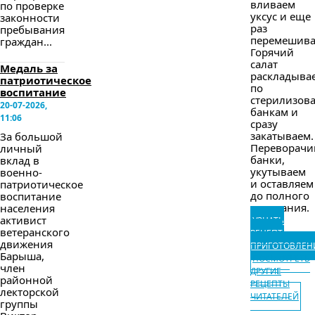
вливаем
по проверке
уксус и еще
законности
раз
пребывания
перемешива
граждан...
Горячий
салат
Медаль за
раскладыва
патриотическое
по
воспитание
стерилизов
20-07-2026,
банкам и
11:06
сразу
закатываем.
За большой
Переворачи
личный
банки,
вклад в
укутываем
военно-
и оставляем
патриотическое
до полного
воспитание
остывания.
населения
активист
УЗНАТЬ
ветеранского
РЕЦЕПТ
движения
ПРИГОТОВЛЕН
Барыша,
ПОСМОТРЕТЬ
член
ДРУГИЕ
районной
РЕЦЕПТЫ
лекторской
ЧИТАТЕЛЕЙ
группы