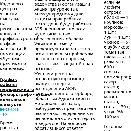
если не
Кадрового
ведомства и организации.
любите
центра с
Акция приурочена к
острое);
успехом
Международному дню
яблоко — 1
выступил
защиты прав ребенка.
крупное;
на
В этот день будут работать
морковь —
региональном
395 площадок - во всех
1 шт.;
конкурсе
муниципальных
лук — 1 шт.;
профмастерства
образованиях области.
чеснок — 5–
в сфере
Ульяновцы смогут
6 зубчиков;
занятости. В
проконсультироваться по
томатная
номинации
всем правовым проблемам -
паста — 70 г
«Лучшая
не только по вопросам,
(или 500–
практика по
связанным с защитой прав
600 г
кадровому...
ребенка.
спелых
Жителям региона
помидоров)
бесплатную юрпомощь
График
сахар — 1
окажут эксперты
работы
стакан;
реготделения АЮР,
передвижного
растительн
Государственного юрбюро,
флюорографического
масло — 1
областных Адвокатской и
комплекса
стакан;
Нотариальной палат,
в августе
соль — 50 г;
омбудсмены, представители
04-08-2026,
уксус 9% —
различных федеральных и
11:21
100 мл.
региональных министерств
Время
и ведомств. На вопросы
Готовим
работы с
обратившихся ответят