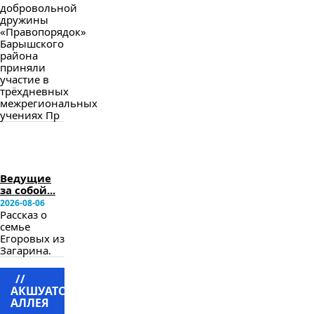
добровольной
дружины
«Правопорядок»
Барышского
района
приняли
участие в
трёхдневных
межрегиональных
учениях Пр
в
следующем
номере
Ведущие
за собой...
2026-08-06
Рассказ о
семье
Егоровых из
Загарина.
//
АКШУАТСКАЯ
АЛЛЕЯ