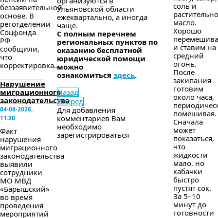
организуются в
соль и
беззаявительной
Ульяновской области
растительн
основе. В
ежеквартально, а иногда
масло.
реготделении
чаще.
Хорошо
Соцфонда
С полным перечнем
перемешив
РФ
региональных пунктов по
и ставим на
сообщили,
оказанию бесплатной
средний
что
юридической помощи
огонь.
корректировка...
можно
После
ознакомиться
здесь
.
закипания
Нарушение
готовим
миграционного
Назад
около часа,
законодательства
Вперёд
периодичес
04-08-2026,
Для добавления
помешивая.
комментариев Вам
11:20
Сначала
необходимо
может
Факт
зарегистрироваться
показаться,
нарушения
что
миграционного
жидкости
законодательства
мало, но
выявили
кабачки
сотрудники
быстро
МО МВД
пустят сок.
«Барышский»
За 5–10
во время
минут до
проведения
готовности
мероприятий