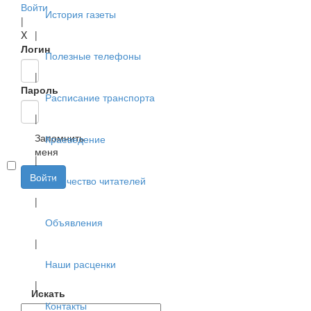
Войти
История газеты
|
X
|
Логин
Полезные телефоны
|
Пароль
Расписание транспорта
|
Запомнить
Краеведение
меня
|
Войти
Творчество читателей
|
Объявления
|
Наши расценки
|
Искать
Контакты