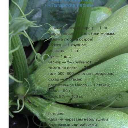
«Татарская песня»
Нам понадобится:
кабачки — 2 кг;
сладкий красный перец — 1 шт.;
острый перец — 2 шт. (или меньше,
если не любите острое);
яблоко — 1 крупное;
морковь — 1 шт.;
лук — 1 шт.;
чеснок — 5–6 зубчиков;
томатная паста — 70 г
(или 500–600 г спелых помидоров);
сахар — 1 стакан;
растительное масло — 1 стакан;
соль — 50 г;
уксус 9% — 100 мл.
Готовим
Кабачки нарезаем небольшими
брусочками или кубиками.