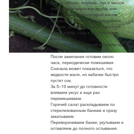
Перец, яблоко, морковь, лук и чеснок
измельчаем через мясорубку или
блендером до однородной массы.
В большую кастрюлю выкладываем
кабачки, овощную смесь, томатную
пасту, сахар, соль и растительное
масло.
Хорошо перемешиваем и ставим на
средний огонь.
После закипания готовим около
часа, периодически помешивая.
Сначала может показаться, что
жидкости мало, но кабачки быстро
пустят сок.
За 5–10 минут до готовности
вливаем уксус и еще раз
перемешиваем.
Горячий салат раскладываем по
стерилизованным банкам и сразу
закатываем.
Переворачиваем банки, укутываем и
оставляем до полного остывания.