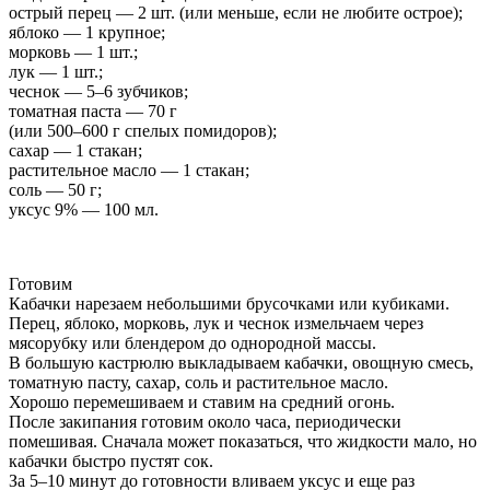
острый перец — 2 шт. (или меньше, если не любите острое);
яблоко — 1 крупное;
морковь — 1 шт.;
лук — 1 шт.;
чеснок — 5–6 зубчиков;
томатная паста — 70 г
(или 500–600 г спелых помидоров);
сахар — 1 стакан;
растительное масло — 1 стакан;
соль — 50 г;
уксус 9% — 100 мл.
Готовим
Кабачки нарезаем небольшими брусочками или кубиками.
Перец, яблоко, морковь, лук и чеснок измельчаем через
мясорубку или блендером до однородной массы.
В большую кастрюлю выкладываем кабачки, овощную смесь,
томатную пасту, сахар, соль и растительное масло.
Хорошо перемешиваем и ставим на средний огонь.
После закипания готовим около часа, периодически
помешивая. Сначала может показаться, что жидкости мало, но
кабачки быстро пустят сок.
За 5–10 минут до готовности вливаем уксус и еще раз