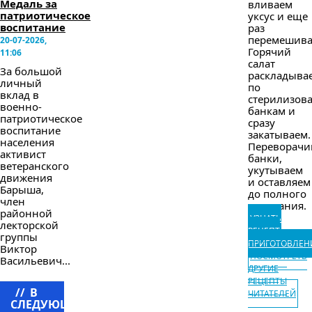
Медаль за
вливаем
патриотическое
уксус и еще
воспитание
раз
перемешива
20-07-2026,
Горячий
11:06
салат
За большой
раскладыва
личный
по
вклад в
стерилизов
военно-
банкам и
патриотическое
сразу
воспитание
закатываем.
населения
Переворачи
активист
банки,
ветеранского
укутываем
движения
и оставляем
Барыша,
до полного
член
остывания.
районной
УЗНАТЬ
лекторской
РЕЦЕПТ
группы
ПРИГОТОВЛЕН
Виктор
ПОСМОТРЕТЬ
Васильевич...
ДРУГИЕ
РЕЦЕПТЫ
//
В
ЧИТАТЕЛЕЙ
СЛЕДУЮЩЕМ