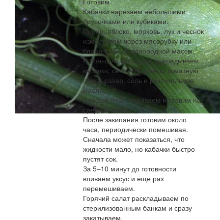
Готовим
Кабачки нарезаем небольшими
брусочками или кубиками.
Перец, яблоко, морковь, лук и чеснок
измельчаем через мясорубку или
блендером до однородной массы.
В большую кастрюлю выкладываем
кабачки, овощную смесь, томатную
пасту, сахар, соль и растительное
масло.
Хорошо перемешиваем и ставим на
средний огонь.
После закипания готовим около
часа, периодически помешивая.
Сначала может показаться, что
жидкости мало, но кабачки быстро
пустят сок.
За 5–10 минут до готовности
вливаем уксус и еще раз
перемешиваем.
Горячий салат раскладываем по
стерилизованным банкам и сразу
закатываем.