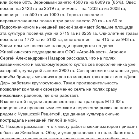
или более 60%. Зерновыми занято 4500 га из 6609 га (65%). Овёс
посеян на 2423 га из 2519 га, ячмень – на 1233 га из 2008 га,
пшеница – на 500 га из 1000 га. Гороха посеяли с
перевыполнением плана в три раза: вместо 20 га - на 60 га.
Подсолнечником нынешней весной занимают большие площади:
эта культура посеяна уже на 5719 га из 8259 га. Однолетние травы
посеяли на 1772 га из 5183 га, многолетние – на 415 га из 943 га.
Значительные посевные площади приходятся на долю
Живайкинского подразделения ООО «Агро-Инвест». Агроном
Сергей Александрович Назаров рассказал, что на полях
живайкинского и малохомутерского кустов сев подсолнечника уже
завершён, культурой заняли 3900 га. Сев провели в считанные дни,
причём бригады механизаторов на мощных тракторах типа «Джон
Дир» работали круглосуточно. Такая производительность
позволяет компании своевременно сеять на полях сразу
нескольких районов, где она работает.
В конце этой недели агроинвестовцы на тракторах МТЗ-82 с
прицепными пропашными сеялками пересеяли рыжик на полях
рядом с Чувашской Решёткой, где данная культура сильно
пострадала нынешней тёплой зимой.
С. Назаров рассказал, что к месту работы механизаторов привозят
с базы из Живайкина. Обед и ужин доставляют в поле. Занятость
тракторов и персонала контролирует специальное мобильное