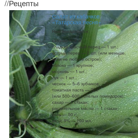
//
Рецепты
Салат из кабачков
«Татарская песня»
Нам понадобится:
кабачки — 2 кг;
сладкий красный перец — 1 шт.;
острый перец — 2 шт. (или меньше,
если не любите острое);
яблоко — 1 крупное;
морковь — 1 шт.;
лук — 1 шт.;
чеснок — 5–6 зубчиков;
томатная паста — 70 г
(или 500–600 г спелых помидоров);
сахар — 1 стакан;
растительное масло — 1 стакан;
соль — 50 г;
уксус 9% — 100 мл.