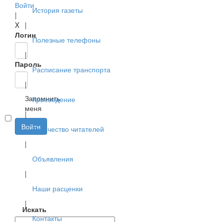
Войти
История газеты
|
X
|
Логин
Полезные телефоны
|
Пароль
Расписание транспорта
|
Запомнить
Краеведение
меня
|
Войти
Творчество читателей
|
Объявления
|
Наши расценки
|
Искать
Контакты