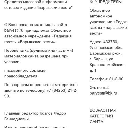
Средство массовой информации
© УЧРЕДИТЕЛЬ:
сетевое издание "Барышские вести"
Областное
автономное
учреждение «Редак
© Все права на материалы сайта
газеты «Барышские
barvesti.ru принадлежат Областное
вести»
автономное учреждение «Редакция
газеты «Барышские вести».
Адрес: 433750,
Ульяновская обл.,
Перепечатка (целиком или частями)
Барышский р-он,
материалов сайта разрешена при
г. Барыш, ул.
условии
Красноармейская,
письменного согласия
д. 1
правообладателя.
Телефон: 21-2-90
По вопросам перепечатки материалов
Эл. почта:
звоните по телефону: +7 (84253) 21-2-
barvesti@bk.ru
90.
ВОЗРАСТНАЯ
Главный редактор Козлов Фёдор
КАТЕГОРИЯ
Геннадиевич
САЙТА:
Регистрационный номер средства