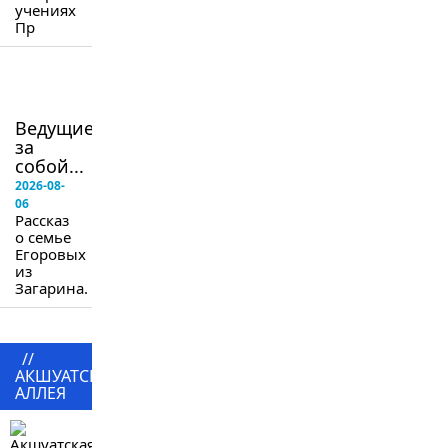
учениях
Пр
в
следующем
номере
Ведущие
за
собой...
2026-08-
06
Рассказ
о семье
Егоровых
из
Загарина.
//
АКШУАТСКАЯ
АЛЛЕЯ