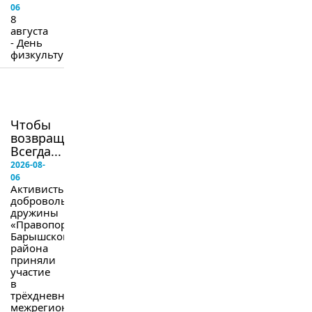
06
8
августа
- День
физкультурника.
в
следующем
номере
Чтобы
возвращались.
Всегда...
2026-08-
06
Активисты
добровольной
дружины
«Правопорядок»
Барышского
района
приняли
участие
в
трёхдневных
межрегиональных