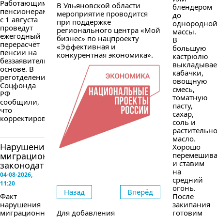
Работающим
В Ульяновской области
блендером
пенсионерам
мероприятие проводится
до
с 1 августа
при поддержке
однородно
проведут
регионального центра «Мой
массы.
ежегодный
бизнес» по нацпроекту
В
перерасчёт
«Эффективная и
большую
пенсии на
конкурентная экономика».
кастрюлю
беззаявительной
выкладыва
основе. В
кабачки,
реготделении
овощную
Соцфонда
смесь,
РФ
томатную
сообщили,
пасту,
что
сахар,
корректировка...
соль и
растительн
масло.
Нарушение
Хорошо
миграционного
перемешив
и ставим
законодательства
на
04-08-2026,
средний
11:20
огонь.
Назад
Вперёд
Факт
После
нарушения
закипания
Для добавления
миграционного
готовим