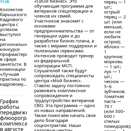
«СВОй бизнес». Это
перец — 1
11:26
обучающая программа для
шт.;
Коллектив
ветеранов спецоперации и
острый
барышского
членов их семей.
перец — 2
Кадрового
Участников знакомят с
шт. (или
центра с
основами
меньше,
успехом
предпринимательства — от
если не
выступил
генерации идеи и до
любите
на
разработки бизнес-плана, а
острое);
региональном
также с мерами поддержки и
яблоко —
конкурсе
полезными сервисами.
1
профмастерства
Интенсив проводит тренер
крупное;
в сфере
из федеральной
морковь
занятости. В
корпорации МСП.
— 1 шт.;
номинации
Слушателей также будут
лук — 1
«Лучшая
сопровождать специалисты
шт.;
практика по
центра «Мой бизнес».
чеснок —
кадровому...
Ставлю задачу постоянно
5–6
развивать комплексное
зубчиков;
сопровождение и
томатная
трудоустройство ветеранов
График
паста —
СВО. Эта программа — одно
работы
70 г
из новых направлений.
(или 500–
передвижного
Также помогаем начать свое
600 г
флюорографического
дело благодаря
спелых
комплекса
соцконтрактам. Наши
помидоров)
в августе
кадровые центры