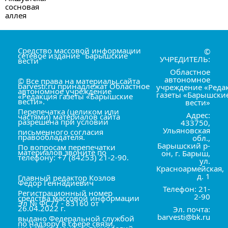
Средство массовой информации
©
сетевое издание "Барышские
УЧРЕДИТЕЛЬ:
вести"
Областное
автономное
© Все права на материалы сайта
barvesti.ru принадлежат Областное
учреждение «Реда
автономное учреждение
газеты «Барышски
«Редакция газеты «Барышские
вести».
вести»
Перепечатка (целиком или
Адрес:
частями) материалов сайта
разрешена при условии
433750,
Ульяновская
письменного согласия
правообладателя.
обл.,
Барышский р-
По вопросам перепечатки
материалов звоните по
он, г. Барыш,
телефону: +7 (84253) 21-2-90.
ул.
Красноармейская,
д. 1
Главный редактор Козлов
Фёдор Геннадиевич
Телефон: 21-
Регистрационный номер
2-90
средства массовой информации
Эл № ФС77 - 83160 от
26.04.2022 г.
Эл. почта:
barvesti@bk.ru
выдано Федеральной службой
по надзору в сфере связи,