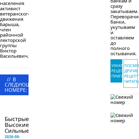
банкам и
населения
сразу
активист
закатываем.
ветеранского
Переворачи
движения
банки,
Барыша,
укутываем
член
и
районной
оставляем
лекторской
до
группы
полного
Виктор
остывания.
Васильевич...
УЗНАТЬ
ПОСМО
РЕЦЕПТ
ДРУГИЕ
ПРИГОТОВЛЕ
РЕЦЕП
//
В
ЧИТАТЕ
СЛЕДУЮЩЕМ
НОМЕРЕ:
в
следующем
номере
Быстрые!
Высокие!
Сильные!...
2026-08-