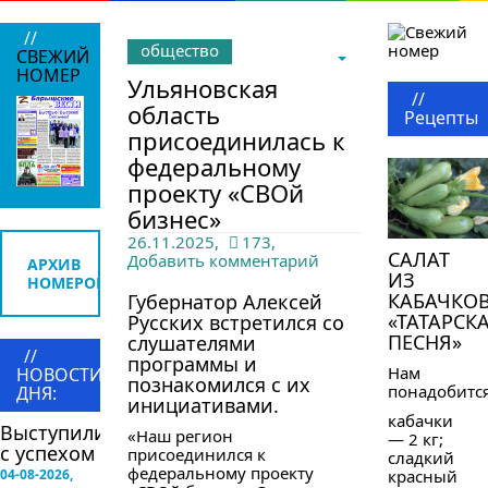
//
общество
СВЕЖИЙ
НОМЕР
Ульяновская
//
область
Рецепты
присоединилась к
федеральному
проекту «СВОй
бизнес»
26.11.2025,
173,
САЛАТ
Добавить комментарий
АРХИВ
ИЗ
НОМЕРОВ
КАБАЧКО
Губернатор Алексей
«ТАТАРСК
Русских встретился со
ПЕСНЯ»
слушателями
//
программы и
Нам
НОВОСТИ
познакомился с их
понадобится
ДНЯ:
инициативами.
кабачки
Выступили
«Наш регион
— 2 кг;
с успехом
присоединился к
сладкий
федеральному проекту
04-08-2026,
красный