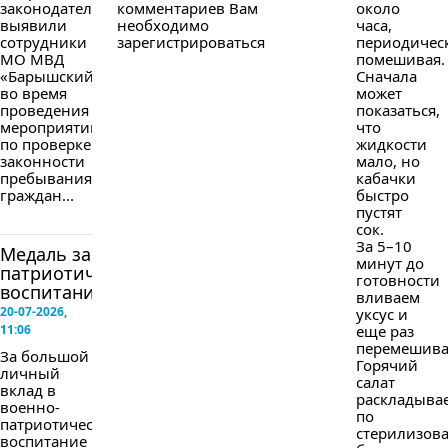
комментариев Вам
законодательства
около
необходимо
выявили
часа,
зарегистрироваться
сотрудники
периодичес
МО МВД
помешивая.
«Барышский»
Сначала
во время
может
проведения
показаться,
мероприятий
что
по проверке
жидкости
законности
мало, но
пребывания
кабачки
граждан...
быстро
пустят
сок.
За 5–10
Медаль за
минут до
патриотическое
готовности
воспитание
вливаем
20-07-2026,
уксус и
11:06
еще раз
перемешива
За большой
Горячий
личный
салат
вклад в
раскладыва
военно-
по
патриотическое
стерилизов
воспитание