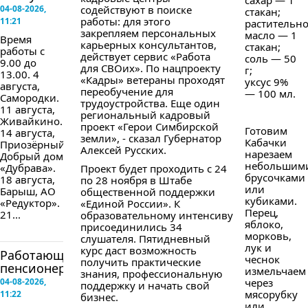
сахар — 1
04-08-2026,
содействуют в поиске
стакан;
работы: для этого
11:21
растительн
закрепляем персональных
масло — 1
Время
карьерных консультантов,
стакан;
работы с
действует сервис «Работа
соль — 50
9.00 до
для СВОих». По нацпроекту
г;
13.00. 4
«Кадры» ветераны проходят
уксус 9%
августа,
переобучение для
— 100 мл.
Самородки.
трудоустройства. Еще один
11 августа,
региональный кадровый
Живайкино.
проект «Герои Симбирской
Готовим
14 августа,
земли», - сказал Губернатор
Кабачки
Приозёрный,
Алексей Русских.
нарезаем
Добрый дом
небольшим
«Дубрава».
Проект будет проходить с 24
брусочками
18 августа,
по 28 ноября в Штабе
или
Барыш, АО
общественной поддержки
кубиками.
«Редуктор».
«Единой России». К
Перец,
21...
образовательному интенсиву
яблоко,
присоединились 34
морковь,
слушателя. Пятидневный
лук и
курс даст возможность
Работающим
чеснок
получить практические
пенсионерам...
измельчаем
знания, профессиональную
04-08-2026,
через
поддержку и начать свой
мясорубку
11:22
бизнес.
или