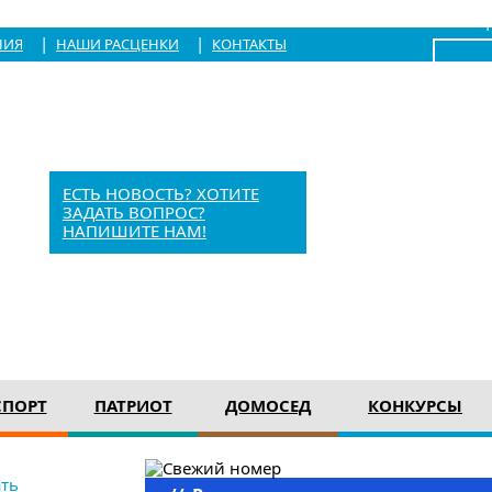
|
Войти
|
|
НИЯ
НАШИ РАСЦЕНКИ
КОНТАКТЫ
x
Барыш, Красноармейская, 1
+7 (84253) 21-1-56
barvesti@bk.ru
ЕСТЬ НОВОСТЬ? ХОТИТЕ
ЗАДАТЬ ВОПРОС?
НАПИШИТЕ НАМ!
12+
СПОРТ
ПАТРИОТ
ДОМОСЕД
КОНКУРСЫ
ть