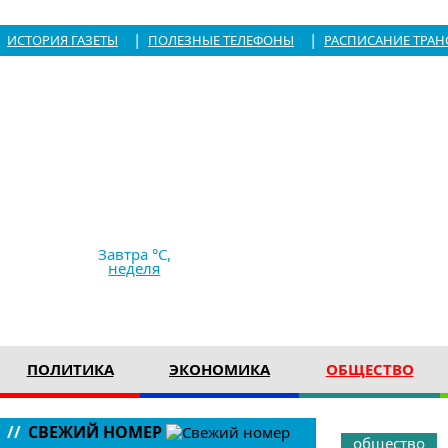
|
|
ИСТОРИЯ ГАЗЕТЫ
ПОЛЕЗНЫЕ ТЕЛЕФОНЫ
РАСПИСАНИЕ ТРАН
8.08.2026,
09:16
+29 °C
дождь
Ветер
8.92 м/с
759 мм рт с
Завтра °C,
неделя
ПОЛИТИКА
ЭКОНОМИКА
ОБЩЕСТВО
//
СВЕЖИЙ НОМЕР
общество