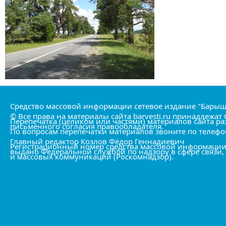
Средство массовой информации сетевое издание "Барыш
© Все права на материалы сайта barvesti.ru принадлежа
Перепечатка (целиком или частями) материалов сайта р
письменного согласия правообладателя.
По вопросам перепечатки материалов звоните по телефону
Главный редактор Козлов Фёдор Геннадиевич
Регистрационный номер средства массовой информации Э
выдано Федеральной службой по надзору в сфере связ
и массовых коммуникаций (Роскомнадзор).