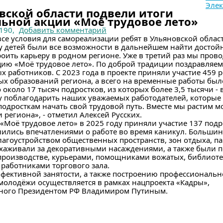
Элек
вской области подвели итоги
ьной акции «Моё трудовое лето»
190,
Добавить комментарий
се условия для самореализации ребят в Ульяновской облас
 у детей были все возможности в дальнейшем найти достой
оить карьеру в родном регионе. Уже в третий раз мы пров
цию «Моё трудовое лето». По доброй традиции поздравляе
 работников. С 2023 года в проекте приняли участие 459 ре
х образований региона, а всего на временные работы был
 около 17 тысяч подростков, из которых более 3,5 тысячи - в
у поблагодарить наших уважаемых работодателей, которые
одросткам начать свой трудовой путь. Вместе мы растим 
 региона», - отметил Алексей Русских.
 «Моё трудовое лето» в 2025 году приняли участие 137 подр
ились впечатлениями о работе во время каникул. Большин
агоустройством общественных пространств, зон отдыха, па
ухаживали за декоративными насаждениями, а также были
производстве, курьерами, помощниками вожатых, библиоте
работниками торгового зала.
ффективной занятости, а также построению профессиональ
молодёжи осуществляется в рамках нацпроекта «Кадры»,
ого Президентом РФ Владимиром Путиным.