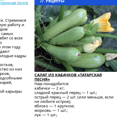
//
Рецепты
тронная почта
ти. Стремимся
ную работу и
одим
м самых
бят со всех
о
 этом году.
 дают
молодые кадры
остков,
ство из них
рков,
САЛАТ ИЗ КАБАЧКОВ «ТАТАРСКАЯ
 подсобными
ПЕСНЯ»
карей,
Нам понадобится:
кабачки — 2 кг;
ной карьеры
сладкий красный перец — 1 шт.;
острый перец — 2 шт. (или меньше, если
не любите острое);
яблоко — 1 крупное;
морковь — 1 шт.;
лук — 1 шт.;