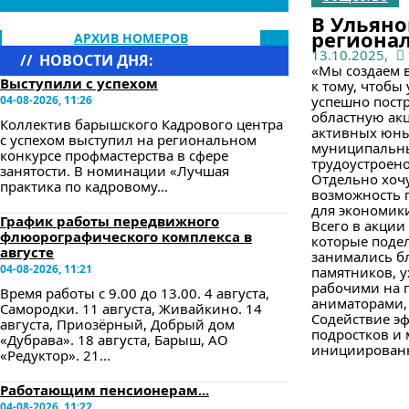
В Ульяно
регионал
АРХИВ НОМЕРОВ
13.10.2025,
//
НОВОСТИ ДНЯ:
«Мы создаем в
Выступили с успехом
к тому, чтобы
04-08-2026, 11:26
успешно постр
областную ак
Коллектив барышского Кадрового центра
активных юных
с успехом выступил на региональном
муниципальны
конкурсе профмастерства в сфере
трудоустроено
занятости. В номинации «Лучшая
Отдельно хоч
практика по кадровому...
возможность п
для экономики
График работы передвижного
Всего в акции
флюорографического комплекса в
которые подел
августе
занимались бл
04-08-2026, 11:21
памятников, 
рабочими на 
Время работы с 9.00 до 13.00. 4 августа,
аниматорами, 
Самородки. 11 августа, Живайкино. 14
Содействие э
августа, Приозёрный, Добрый дом
подростков и 
«Дубрава». 18 августа, Барыш, АО
инициированн
«Редуктор». 21...
Работающим пенсионерам...
04-08-2026, 11:22