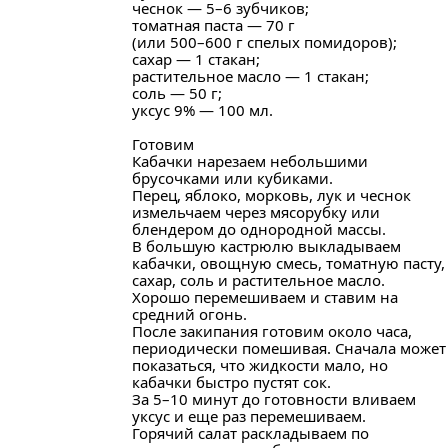
чеснок — 5–6 зубчиков;
томатная паста — 70 г
(или 500–600 г спелых помидоров);
сахар — 1 стакан;
растительное масло — 1 стакан;
соль — 50 г;
уксус 9% — 100 мл.
Готовим
Кабачки нарезаем небольшими
брусочками или кубиками.
Перец, яблоко, морковь, лук и чеснок
измельчаем через мясорубку или
блендером до однородной массы.
В большую кастрюлю выкладываем
кабачки, овощную смесь, томатную пасту,
сахар, соль и растительное масло.
Хорошо перемешиваем и ставим на
средний огонь.
После закипания готовим около часа,
периодически помешивая. Сначала может
показаться, что жидкости мало, но
кабачки быстро пустят сок.
За 5–10 минут до готовности вливаем
уксус и еще раз перемешиваем.
Горячий салат раскладываем по