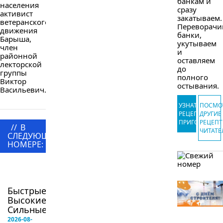
банкам и
населения
сразу
активист
закатываем.
ветеранского
Переворачи
движения
банки,
Барыша,
укутываем
член
и
районной
оставляем
лекторской
до
группы
полного
Виктор
остывания.
Васильевич...
УЗНАТЬ
ПОСМО
РЕЦЕПТ
ДРУГИЕ
ПРИГОТОВЛЕ
РЕЦЕП
//
В
ЧИТАТЕ
СЛЕДУЮЩЕМ
НОМЕРЕ:
в
следующем
номере
Быстрые!
Высокие!
Сильные!...
2026-08-