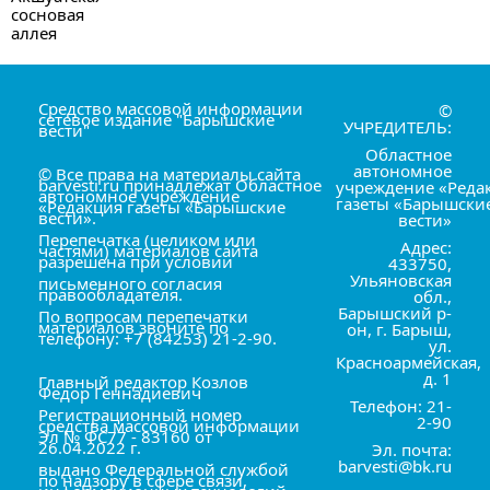
Средство массовой информации
©
сетевое издание "Барышские
УЧРЕДИТЕЛЬ:
вести"
Областное
автономное
© Все права на материалы сайта
barvesti.ru принадлежат Областное
учреждение «Реда
автономное учреждение
газеты «Барышски
«Редакция газеты «Барышские
вести».
вести»
Перепечатка (целиком или
Адрес:
частями) материалов сайта
разрешена при условии
433750,
Ульяновская
письменного согласия
правообладателя.
обл.,
Барышский р-
По вопросам перепечатки
материалов звоните по
он, г. Барыш,
телефону: +7 (84253) 21-2-90.
ул.
Красноармейская,
д. 1
Главный редактор Козлов
Фёдор Геннадиевич
Телефон: 21-
Регистрационный номер
2-90
средства массовой информации
Эл № ФС77 - 83160 от
26.04.2022 г.
Эл. почта:
barvesti@bk.ru
выдано Федеральной службой
по надзору в сфере связи,