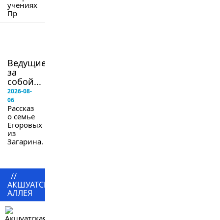
учениях
Пр
в
следующем
номере
Ведущие
за
собой...
2026-08-
06
Рассказ
о семье
Егоровых
из
Загарина.
//
АКШУАТСКАЯ
АЛЛЕЯ