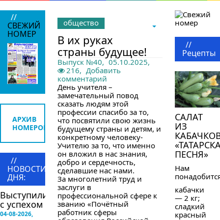
//
общество
СВЕЖИЙ
НОМЕР
В их руках
//
страны будущее!
Рецепты
Выпуск №40
,
05.10.2025,
216,
Добавить
комментарий
День учителя –
замечательный повод
сказать людям этой
профессии спасибо за то,
САЛАТ
АРХИВ
что посвятили свою жизнь
ИЗ
НОМЕРОВ
будущему страны и детям, и
КАБАЧКО
конкретному человеку-
«ТАТАРСК
Учителю за то, что именно
ПЕСНЯ»
он вложил в нас знания,
//
добро и сердечность,
Нам
НОВОСТИ
сделавшие нас нами.
понадобится
ДНЯ:
За многолетний труд и
заслуги в
кабачки
Выступили
профессиональной сфере к
— 2 кг;
с успехом
званию «Почётный
сладкий
работник сферы
04-08-2026,
красный