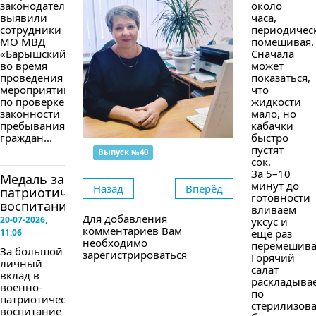
законодательства
около
выявили
часа,
сотрудники
периодичес
МО МВД
помешивая.
«Барышский»
Сначала
во время
может
проведения
показаться,
мероприятий
что
по проверке
жидкости
законности
мало, но
пребывания
кабачки
граждан...
быстро
пустят
Выпуск №40
сок.
За 5–10
Медаль за
минут до
Назад
Вперёд
патриотическое
готовности
воспитание
вливаем
Для добавления
20-07-2026,
уксус и
комментариев Вам
11:06
еще раз
необходимо
перемешива
За большой
зарегистрироваться
Горячий
личный
салат
вклад в
раскладыва
военно-
по
патриотическое
стерилизов
воспитание