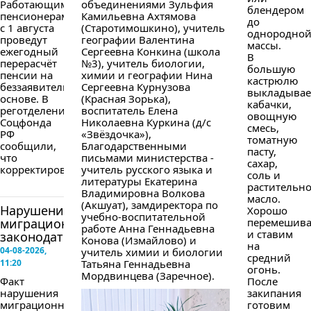
Работающим
объединениями Зульфия
блендером
пенсионерам
Камильевна Ахтямова
до
с 1 августа
(Старотимошкино), учитель
однородно
проведут
географии Валентина
массы.
ежегодный
Сергеевна Конкина (школа
В
перерасчёт
№3), учитель биологии,
большую
пенсии на
химии и географии Нина
кастрюлю
беззаявительной
Сергеевна Курнузова
выкладыва
основе. В
(Красная Зорька),
кабачки,
реготделении
воспитатель Елена
овощную
Соцфонда
Николаевна Куркина (д/с
смесь,
РФ
«Звёздочка»),
томатную
сообщили,
Благодарственными
пасту,
что
письмами министерства -
сахар,
корректировка...
учитель русского языка и
соль и
литературы Екатерина
растительн
Владимировна Волкова
масло.
(Акшуат), замдиректора по
Нарушение
Хорошо
учебно-воспитательной
миграционного
перемешив
работе Анна Геннадьевна
и ставим
законодательства
Конова (Измайлово) и
на
04-08-2026,
учитель химии и биологии
средний
11:20
Татьяна Геннадьевна
огонь.
Мордвинцева (Заречное).
Факт
После
нарушения
закипания
миграционного
готовим