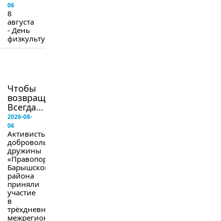
06
8
августа
- День
физкультурника.
в
следующем
номере
Чтобы
возвращались.
Всегда...
2026-08-
06
Активисты
добровольной
дружины
«Правопорядок»
Барышского
района
приняли
участие
в
трёхдневных
межрегиональных