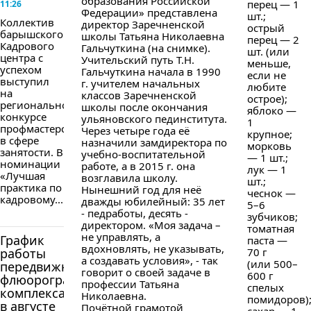
образования Российской
перец — 1
11:26
Федерации» представлена
шт.;
Коллектив
директор Заречненской
острый
барышского
школы Татьяна Николаевна
перец — 2
Кадрового
Гальчуткина (на снимке).
шт. (или
центра с
Учительский путь Т.Н.
меньше,
успехом
Гальчуткина начала в 1990
если не
выступил
г. учителем начальных
любите
на
классов Заречненской
острое);
региональном
школы после окончания
яблоко —
конкурсе
ульяновского пединститута.
1
профмастерства
Через четыре года её
крупное;
в сфере
назначили замдиректора по
морковь
занятости. В
учебно-воспитательной
— 1 шт.;
номинации
работе, а в 2015 г. она
лук — 1
«Лучшая
возглавила школу.
шт.;
практика по
Нынешний год для неё
чеснок —
кадровому...
дважды юбилейный: 35 лет
5–6
- педработы, десять -
зубчиков;
директором. «Моя задача –
томатная
не управлять, а
График
паста —
вдохновлять, не указывать,
работы
70 г
а создавать условия», - так
(или 500–
передвижного
говорит о своей задаче в
600 г
флюорографического
профессии Татьяна
спелых
комплекса
Николаевна.
помидоров)
в августе
Почётной грамотой