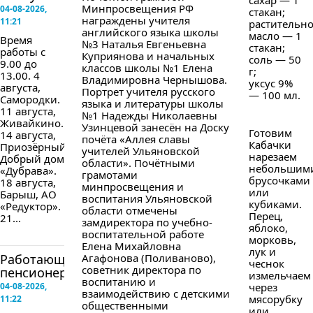
сахар — 1
Минпросвещения РФ
04-08-2026,
стакан;
награждены учителя
11:21
растительн
английского языка школы
масло — 1
Время
№3 Наталья Евгеньевна
стакан;
работы с
Куприянова и начальных
соль — 50
9.00 до
классов школы №1 Елена
г;
13.00. 4
Владимировна Чернышова.
уксус 9%
августа,
Портрет учителя русского
— 100 мл.
Самородки.
языка и литературы школы
11 августа,
№1 Надежды Николаевны
Живайкино.
Узинцевой занесён на Доску
Готовим
14 августа,
почёта «Аллея славы
Кабачки
Приозёрный,
учителей Ульяновской
нарезаем
Добрый дом
области». Почётными
небольшим
«Дубрава».
грамотами
брусочками
18 августа,
минпросвещения и
или
Барыш, АО
воспитания Ульяновской
кубиками.
«Редуктор».
области отмечены
Перец,
21...
замдиректора по учебно-
яблоко,
воспитательной работе
морковь,
Елена Михайловна
лук и
Работающим
Агафонова (Поливаново),
чеснок
советник директора по
пенсионерам...
измельчаем
воспитанию и
04-08-2026,
через
взаимодействию с детскими
мясорубку
11:22
общественными
или