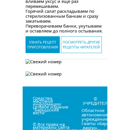
вливаем уксус и еще раз
перемешиваем.
Горячий салат раскладываем по
стерилизованным банкам и сразу
закатываем.
Переворачиваем банки, укутываем
и оставляем до полного остывания.
УЗНАТЬ РЕЦЕПТ
ПОСМОТРЕТЬ ДРУГИЕ
ПРИГОТОВЛЕНИЯ
РЕЦЕПТЫ ЧИТАТЕЛЕЙ
Средство
©
массовой
УЧРЕДИТЕЛЬ:
информации
сетевое издание
"Барышские
Областное
вести"
автономное
учреждение «Редакци
газеты «Барышские
© Все права на
материалы сайта
вести»