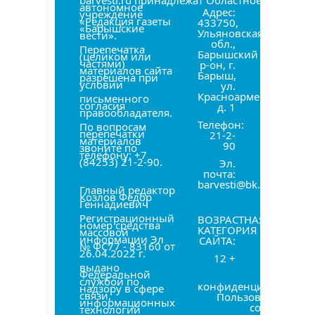
barvesti.ru принадлежат Областное
автономное
Адрес:
учреждение
«Редакция газеты
433750,
«Барышские
Ульяновская
вести».
обл.,
Перепечатка
Барышский
(целиком или
частями)
р-он, г.
материалов сайта
Барыш,
разрешена при
условии
ул.
Красноармейская,
письменного
согласия
д. 1
правообладателя.
Телефон:
По вопросам
перепечатки
21-2-
материалов
90
звоните по
телефону: +7
(84253) 21-2-90.
Эл.
почта:
barvesti@bk.ru
Главный редактор
Козлов Фёдор
Геннадиевич
Регистрационный
ВОЗРАСТНАЯ
номер средства
КАТЕГОРИЯ
массовой
информации Эл
САЙТА:
№ ФС77 - 83160 от
26.04.2022 г.
12 +
выдано
Федеральной
Политика
службой по
конфиденциальности
надзору в сфере
связи,
Пользовательское
информационных
соглашение
технологий