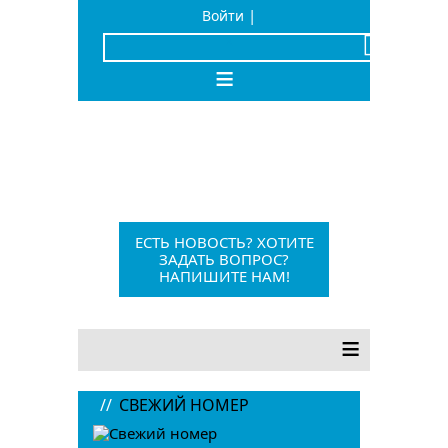
|
Войти
x
≡
Барыш, Красноармейская, 1
+7 (84253) 21-1-56
barvesti@bk.ru
ЕСТЬ НОВОСТЬ? ХОТИТЕ
ЗАДАТЬ ВОПРОС?
НАПИШИТЕ НАМ!
12+
≡
//
СВЕЖИЙ НОМЕР