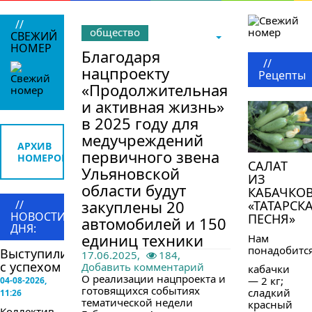
//
общество
СВЕЖИЙ
НОМЕР
Благодаря
//
нацпроекту
Рецепты
«Продолжительная
и активная жизнь»
в 2025 году для
медучреждений
АРХИВ
первичного звена
НОМЕРОВ
САЛАТ
Ульяновской
ИЗ
области будут
КАБАЧКО
закуплены 20
//
«ТАТАРСК
НОВОСТИ
ПЕСНЯ»
автомобилей и 150
ДНЯ:
единиц техники
Нам
понадобится
Выступили
17.06.2025,
184,
с успехом
Добавить комментарий
кабачки
О реализации нацпроекта и
— 2 кг;
04-08-2026,
готовящихся событиях
сладкий
11:26
тематической недели
красный
Коллектив