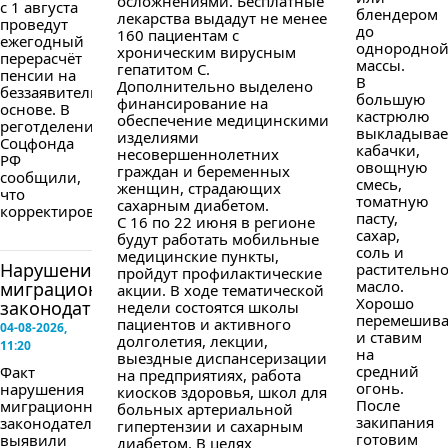
осложнениями. Бесплатные
с 1 августа
блендером
лекарства выдадут не менее
проведут
до
160 пациентам с
ежегодный
однородно
хроническим вирусным
перерасчёт
массы.
гепатитом С.
пенсии на
В
Дополнительно выделено
беззаявительной
большую
финансирование на
основе. В
кастрюлю
обеспечение медицинскими
реготделении
выкладыва
изделиями
Соцфонда
кабачки,
несовершеннолетних
РФ
овощную
граждан и беременных
сообщили,
смесь,
женщин, страдающих
что
томатную
сахарным диабетом.
корректировка...
пасту,
С 16 по 22 июня в регионе
сахар,
будут работать мобильные
соль и
медицинские пункты,
Нарушение
растительн
пройдут профилактические
масло.
миграционного
акции. В ходе тематической
Хорошо
законодательства
недели состоятся школы
перемешив
пациентов и активного
04-08-2026,
и ставим
долголетия, лекции,
11:20
на
выездные диспансеризации
средний
Факт
на предприятиях, работа
огонь.
нарушения
киосков здоровья, школ для
После
миграционного
больных артериальной
закипания
законодательства
гипертензии и сахарным
готовим
выявили
диабетом. В целях