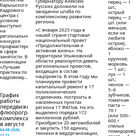
Губернатору Алексею
перец — 1
барышского
Русских доложили на
шт.;
Кадрового
заседании штаба по
острый
центра с
комплексному развитию
перец — 2
успехом
региона.
шт. (или
выступил
меньше,
«С января 2025 года в
на
если не
нашей стране стартовал
региональном
любите
национальный проект
конкурсе
острое);
«Продолжительная и
профмастерства
яблоко —
активная жизнь». На
в сфере
1
территории Ульяновской
занятости. В
крупное;
области реализуется девять
номинации
морковь
региональных проектов,
«Лучшая
— 1 шт.;
входящих в состав
практика по
лук — 1
нацпроекта. В этом году мы
кадровому...
шт.;
планируем провести
чеснок —
капитальный ремонт в 17
5–6
поликлинических
График
зубчиков;
отделениях, построить в
томатная
работы
населённых пунктах
паста —
передвижного
региона 17 ФАПов. На это
70 г
флюорографического
выделено порядка 172
(или 500–
комплекса
миллионов рублей.
600 г
Приобрести 20 автомобилей
в августе
спелых
и закупить 150 единиц
04-08-2026,
помидоров)
техники в медорганизации,
11:21