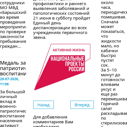
около
сотрудники
профилактики и раннего
часа,
МО МВД
выявления заболеваний и
периодичес
«Барышский»
патологических состояний
помешивая.
во время
21 июня в субботу пройдет
Сначала
проведения
Единый день
может
мероприятий
диспансеризации во всех
показаться,
по проверке
учреждениях первичного
что
законности
звена.
жидкости
пребывания
мало, но
граждан...
кабачки
быстро
пустят
Медаль за
сок.
патриотическое
За 5–10
воспитание
минут до
20-07-2026,
готовности
вливаем
11:06
уксус и
За большой
еще раз
личный
перемешива
вклад в
Горячий
Назад
Вперёд
военно-
салат
патриотическое
раскладыва
воспитание
Для добавления
по
населения
комментариев Вам
стерилизов
активист
необходимо