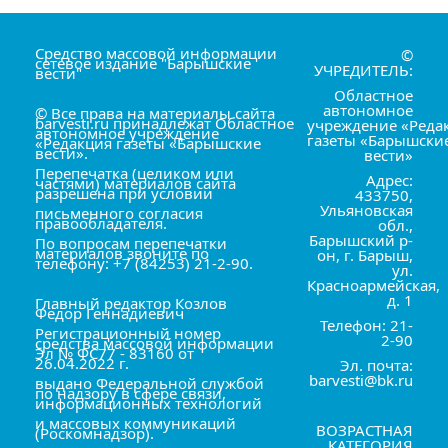
Средство массовой информации
©
сетевое издание "Барышские
УЧРЕДИТЕЛЬ:
вести"
Областное
автономное
© Все права на материалы сайта
barvesti.ru принадлежат Областное
учреждение «Реда
автономное учреждение
газеты «Барышски
«Редакция газеты «Барышские
вести».
вести»
Перепечатка (целиком или
Адрес:
частями) материалов сайта
разрешена при условии
433750,
Ульяновская
письменного согласия
правообладателя.
обл.,
Барышский р-
По вопросам перепечатки
материалов звоните по
он, г. Барыш,
телефону: +7 (84253) 21-2-90.
ул.
Красноармейская,
д. 1
Главный редактор Козлов
Фёдор Геннадиевич
Телефон: 21-
Регистрационный номер
2-90
средства массовой информации
Эл № ФС77 - 83160 от
26.04.2022 г.
Эл. почта:
barvesti@bk.ru
выдано Федеральной службой
по надзору в сфере связи,
информационных технологий
и массовых коммуникаций
ВОЗРАСТНАЯ
(Роскомнадзор).
КАТЕГОРИЯ