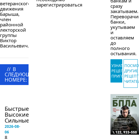
банкам и
ветеранского
зарегистрироваться
сразу
движения
закатываем.
Барыша,
Переворачи
член
банки,
районной
укутываем
лекторской
и
группы
оставляем
Виктор
до
Васильевич...
полного
остывания.
УЗНАТЬ
ПОСМО
//
В
РЕЦЕПТ
ДРУГИЕ
СЛЕДУЮЩЕМ
ПРИГОТОВЛЕ
РЕЦЕП
НОМЕРЕ:
ЧИТАТЕ
в
следующем
номере
Быстрые!
Высокие!
Сильные!...
2026-08-
06
8