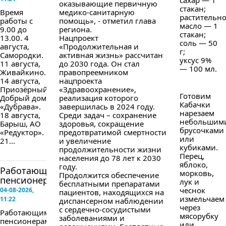
сахар — 1
оказывающие первичную
стакан;
Время
медико-санитарную
растительн
работы с
помощь», - отметил глава
масло — 1
9.00 до
региона.
стакан;
13.00. 4
Нацпроект
соль — 50
августа,
«Продолжительная и
г;
Самородки.
активная жизнь» рассчитан
уксус 9%
11 августа,
до 2030 года. Он стал
— 100 мл.
Живайкино.
правопреемником
14 августа,
нацпроекта
Приозёрный,
«Здравоохранение»,
Готовим
Добрый дом
реализация которого
Кабачки
«Дубрава».
завершилась в 2024 году.
нарезаем
18 августа,
Среди задач – сохранение
небольшим
Барыш, АО
здоровья, сокращение
брусочками
«Редуктор».
предотвратимой смертности
или
21...
и увеличение
кубиками.
продолжительности жизни
Перец,
населения до 78 лет к 2030
яблоко,
году.
Работающим
морковь,
Продолжится обеспечение
пенсионерам...
лук и
бесплатными препаратами
чеснок
04-08-2026,
пациентов, находящихся на
измельчаем
11:22
диспансерном наблюдении
через
с сердечно-сосудистыми
Работающим
мясорубку
заболеваниями и
пенсионерам
или