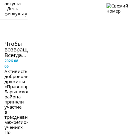
августа
- День
физкультурника.
в
следующем
номере
Чтобы
возвращались.
Всегда...
2026-08-
06
Активисты
добровольной
дружины
«Правопорядок»
Барышского
района
приняли
участие
в
трёхдневных
межрегиональных
учениях
Пр