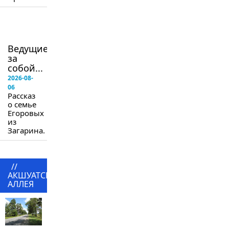
в
следующем
номере
Ведущие
за
собой...
2026-08-
06
Рассказ
о семье
Егоровых
из
Загарина.
//
АКШУАТСКАЯ
АЛЛЕЯ