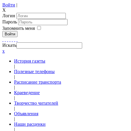
Войти
|
X
Логин
Пароль
Запомнить меня
Войти
Искать
x
История газеты
|
Полезные телефоны
|
Расписание транспорта
|
Краеведение
|
Творчество читателей
|
Объявления
|
Наши расценки
|