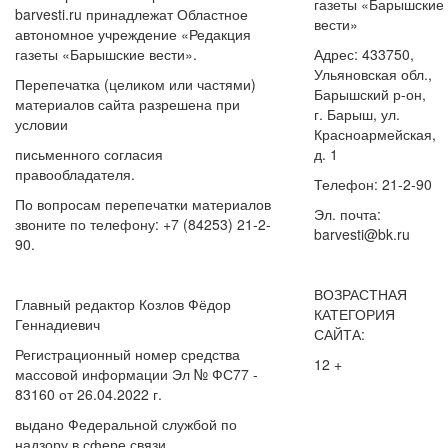
газеты «Барышские
barvesti.ru принадлежат Областное
вести»
автономное учреждение «Редакция
газеты «Барышские вести».
Адрес: 433750,
Ульяновская обл.,
Перепечатка (целиком или частями)
Барышский р-он,
материалов сайта разрешена при
г. Барыш, ул.
условии
Красноармейская,
письменного согласия
д. 1
правообладателя.
Телефон: 21-2-90
По вопросам перепечатки материалов
Эл. почта:
звоните по телефону: +7 (84253) 21-2-
barvesti@bk.ru
90.
ВОЗРАСТНАЯ
Главный редактор Козлов Фёдор
КАТЕГОРИЯ
Геннадиевич
САЙТА:
Регистрационный номер средства
12 +
массовой информации Эл № ФС77 -
83160 от 26.04.2022 г.
выдано Федеральной службой по
надзору в сфере связи,