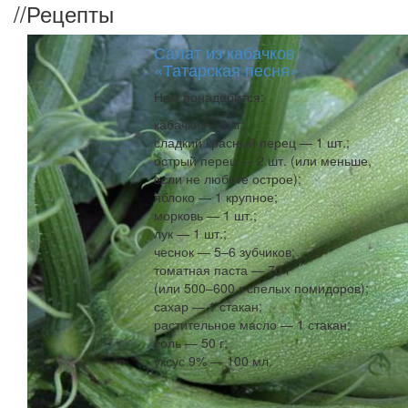
//
Рецепты
Салат из кабачков
«Татарская песня»
Нам понадобится:
кабачки — 2 кг;
сладкий красный перец — 1 шт.;
острый перец — 2 шт. (или меньше,
если не любите острое);
яблоко — 1 крупное;
морковь — 1 шт.;
лук — 1 шт.;
чеснок — 5–6 зубчиков;
томатная паста — 70 г
(или 500–600 г спелых помидоров);
сахар — 1 стакан;
растительное масло — 1 стакан;
соль — 50 г;
уксус 9% — 100 мл.