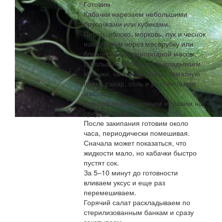
Готовим
Кабачки нарезаем небольшими
брусочками или кубиками.
Перец, яблоко, морковь, лук и чеснок
измельчаем через мясорубку или
блендером до однородной массы.
В большую кастрюлю выкладываем
кабачки, овощную смесь, томатную
пасту, сахар, соль и растительное
масло.
Хорошо перемешиваем и ставим на
средний огонь.
После закипания готовим около
часа, периодически помешивая.
Сначала может показаться, что
жидкости мало, но кабачки быстро
пустят сок.
За 5–10 минут до готовности
вливаем уксус и еще раз
перемешиваем.
Горячий салат раскладываем по
стерилизованным банкам и сразу
закатываем.