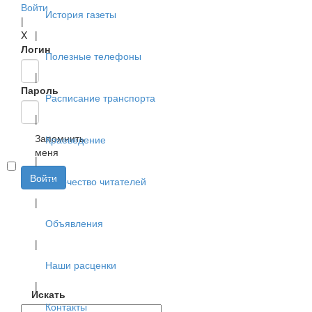
Войти
История газеты
|
X
|
Логин
Полезные телефоны
|
Пароль
Расписание транспорта
|
Запомнить
Краеведение
меня
|
Войти
Творчество читателей
|
Объявления
|
Наши расценки
|
Искать
Контакты