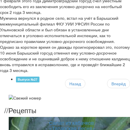
1 февраля этого года Димитровградский горсуд счёл уместным
освободить его из заключения условно-досрочно на неотбытый
срок 2 года 3 месяца.
Мужчина вернулся в родное село, встал на учёт в Барышский
межмуниципальный филиал ФКУ УИИ УФСИН России по
Ульяновской области и был обязан в установленные дни
отмечаться в уголовно-исполнительной инспекции, как то
предписано правилами условно-досрочного освобождения.
Однако за короткое время он дважды проигнорировал это, поэтому
10 июня Барышский горсуд отменил ему условно-досрочное
освобождение и не оценивший доброе к нему отношение калдинец
вновь отправился в исправколонию, где и проведёт ближайшие 2
года 3 месяца.
Выпуск №27
Назад
Вперёд
//
Рецепты
Салат из кабачков
«Татарская песня»