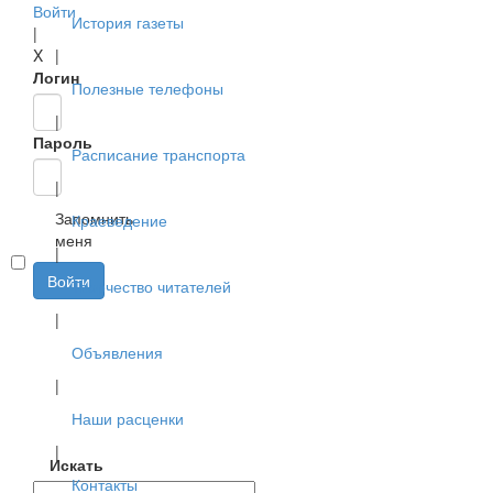
Войти
История газеты
|
X
|
Логин
Полезные телефоны
|
Пароль
Расписание транспорта
|
Запомнить
Краеведение
меня
|
Войти
Творчество читателей
|
Объявления
|
Наши расценки
|
Искать
Контакты