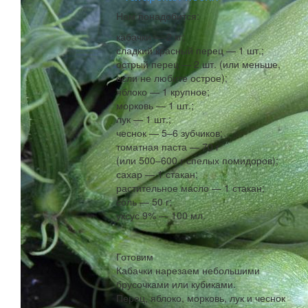
Нам понадобится:
кабачки — 2 кг;
сладкий красный перец — 1 шт.;
острый перец — 2 шт. (или меньше,
если не любите острое);
яблоко — 1 крупное;
морковь — 1 шт.;
лук — 1 шт.;
чеснок — 5–6 зубчиков;
томатная паста — 70 г
(или 500–600 г спелых помидоров);
сахар — 1 стакан;
растительное масло — 1 стакан;
соль — 50 г;
уксус 9% — 100 мл.
Готовим
Кабачки нарезаем небольшими
брусочками или кубиками.
Перец, яблоко, морковь, лук и чеснок