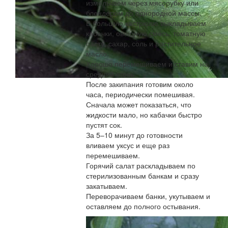
измельчаем через мясорубку или
блендером до однородной массы.
В большую кастрюлю выкладываем
кабачки, овощную смесь, томатную
пасту, сахар, соль и растительное
масло.
Хорошо перемешиваем и ставим на
средний огонь.
После закипания готовим около
часа, периодически помешивая.
Сначала может показаться, что
жидкости мало, но кабачки быстро
пустят сок.
За 5–10 минут до готовности
вливаем уксус и еще раз
перемешиваем.
Горячий салат раскладываем по
стерилизованным банкам и сразу
закатываем.
Переворачиваем банки, укутываем и
оставляем до полного остывания.