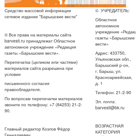
Средство массовой информации
© УЧРЕДИТЕЛЬ:
сетевое издание "Барышские вести"
Областное
автономное
учреждение «Редак
© Все права на материалы сайта
газеты «Барышские
barvesti.ru принадлежат Областное
вести»
автономное учреждение «Редакция
газеты «Барышские вести».
Адрес: 433750,
Ульяновская обл.,
Перепечатка (целиком или частями)
Барышский р-он,
материалов сайта разрешена при
г. Барыш, ул.
условии
Красноармейская,
письменного согласия
д. 1
правообладателя.
Телефон: 21-2-90
По вопросам перепечатки материалов
Эл. почта:
звоните по телефону: +7 (84253) 21-2-
barvesti@bk.ru
90.
ВОЗРАСТНАЯ
Главный редактор Козлов Фёдор
КАТЕГОРИЯ
Геннадиевич