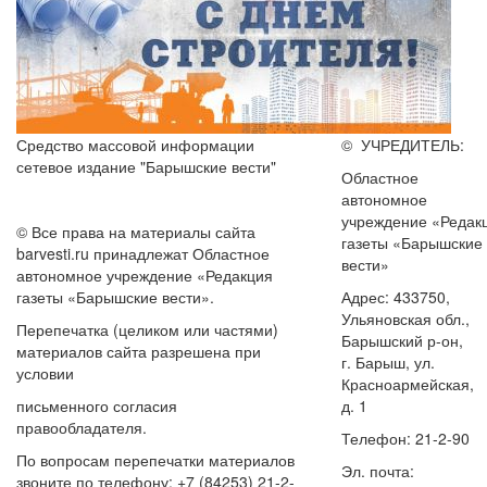
Средство массовой информации
© УЧРЕДИТЕЛЬ:
сетевое издание "Барышские вести"
Областное
автономное
учреждение «Редак
© Все права на материалы сайта
газеты «Барышские
barvesti.ru принадлежат Областное
вести»
автономное учреждение «Редакция
газеты «Барышские вести».
Адрес: 433750,
Ульяновская обл.,
Перепечатка (целиком или частями)
Барышский р-он,
материалов сайта разрешена при
г. Барыш, ул.
условии
Красноармейская,
письменного согласия
д. 1
правообладателя.
Телефон: 21-2-90
По вопросам перепечатки материалов
Эл. почта:
звоните по телефону: +7 (84253) 21-2-