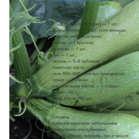
Нам понадобится:
кабачки — 2 кг;
сладкий красный перец — 1 шт.;
острый перец — 2 шт. (или меньше,
если не любите острое);
яблоко — 1 крупное;
морковь — 1 шт.;
лук — 1 шт.;
чеснок — 5–6 зубчиков;
томатная паста — 70 г
(или 500–600 г спелых помидоров);
сахар — 1 стакан;
растительное масло — 1 стакан;
соль — 50 г;
уксус 9% — 100 мл.
Готовим
Кабачки нарезаем небольшими
брусочками или кубиками.
Перец, яблоко, морковь, лук и чеснок