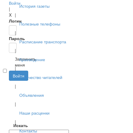
Войти
История газеты
|
X
|
Логин
Полезные телефоны
|
Пароль
Расписание транспорта
|
Запомнить
Краеведение
меня
|
Войти
Творчество читателей
|
Объявления
|
Наши расценки
|
Искать
Контакты