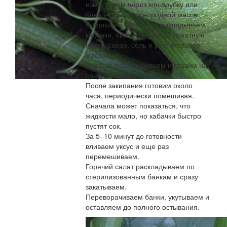
измельчаем через мясорубку или
блендером до однородной массы.
В большую кастрюлю выкладываем
кабачки, овощную смесь, томатную
пасту, сахар, соль и растительное
масло.
Хорошо перемешиваем и ставим на
средний огонь.
После закипания готовим около
часа, периодически помешивая.
Сначала может показаться, что
жидкости мало, но кабачки быстро
пустят сок.
За 5–10 минут до готовности
вливаем уксус и еще раз
перемешиваем.
Горячий салат раскладываем по
стерилизованным банкам и сразу
закатываем.
Переворачиваем банки, укутываем и
оставляем до полного остывания.