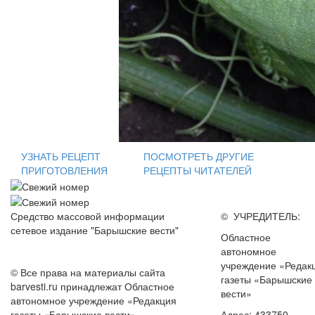
УЗНАТЬ РЕЦЕПТ
ПОСМОТРЕТЬ ДРУГИЕ
ПРИГОТОВЛЕНИЯ
РЕЦЕПТЫ ЧИТАТЕЛЕЙ
Средство массовой информации
© УЧРЕДИТЕЛЬ:
сетевое издание "Барышские вести"
Областное
автономное
учреждение «Редак
© Все права на материалы сайта
газеты «Барышские
barvesti.ru принадлежат Областное
вести»
автономное учреждение «Редакция
газеты «Барышские вести».
Адрес: 433750,