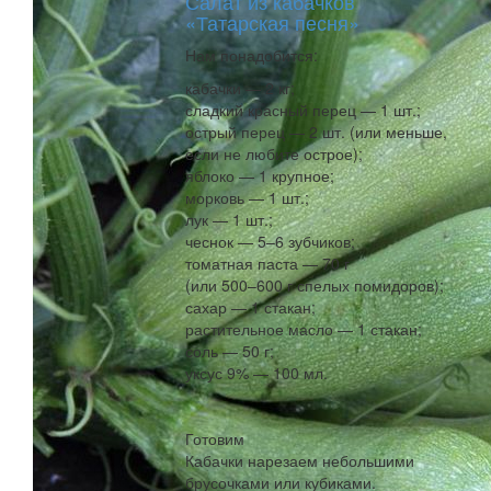
Салат из кабачков
«Татарская песня»
Нам понадобится:
кабачки — 2 кг;
сладкий красный перец — 1 шт.;
острый перец — 2 шт. (или меньше,
если не любите острое);
яблоко — 1 крупное;
морковь — 1 шт.;
лук — 1 шт.;
чеснок — 5–6 зубчиков;
томатная паста — 70 г
(или 500–600 г спелых помидоров);
сахар — 1 стакан;
растительное масло — 1 стакан;
соль — 50 г;
уксус 9% — 100 мл.
Готовим
Кабачки нарезаем небольшими
брусочками или кубиками.