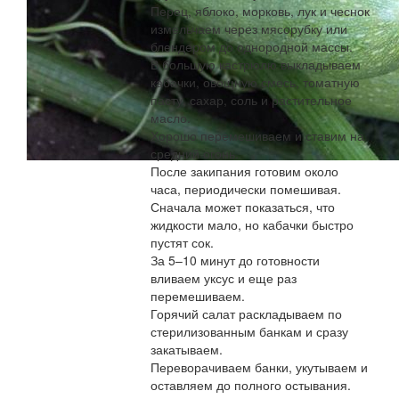
Перец, яблоко, морковь, лук и чеснок
измельчаем через мясорубку или
блендером до однородной массы.
В большую кастрюлю выкладываем
кабачки, овощную смесь, томатную
пасту, сахар, соль и растительное
масло.
Хорошо перемешиваем и ставим на
средний огонь.
После закипания готовим около
часа, периодически помешивая.
Сначала может показаться, что
жидкости мало, но кабачки быстро
пустят сок.
За 5–10 минут до готовности
вливаем уксус и еще раз
перемешиваем.
Горячий салат раскладываем по
стерилизованным банкам и сразу
закатываем.
Переворачиваем банки, укутываем и
оставляем до полного остывания.