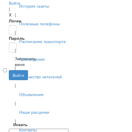
Войти
История газеты
|
X
|
Логин
Полезные телефоны
|
Пароль
Расписание транспорта
|
Запомнить
Краеведение
меня
|
Войти
Творчество читателей
|
Объявления
|
Наши расценки
|
Искать
Контакты