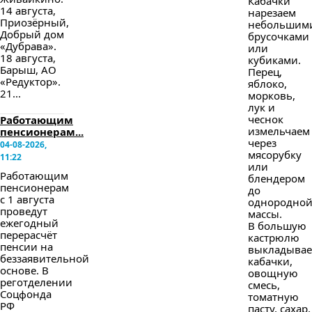
Кабачки
14 августа,
нарезаем
Приозёрный,
небольшим
Добрый дом
брусочками
«Дубрава».
или
18 августа,
кубиками.
Барыш, АО
Перец,
«Редуктор».
яблоко,
21...
морковь,
лук и
чеснок
Работающим
измельчаем
пенсионерам...
через
04-08-2026,
мясорубку
11:22
или
Работающим
блендером
пенсионерам
до
с 1 августа
однородно
проведут
массы.
ежегодный
В большую
перерасчёт
кастрюлю
пенсии на
выкладыва
беззаявительной
кабачки,
основе. В
овощную
реготделении
смесь,
Соцфонда
томатную
РФ
пасту, сахар,