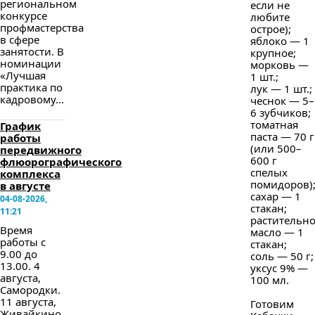
региональном
если не
конкурсе
любите
профмастерства
острое);
в сфере
яблоко — 1
занятости. В
крупное;
номинации
морковь —
«Лучшая
1 шт.;
практика по
лук — 1 шт.;
кадровому...
чеснок — 5–
6 зубчиков;
томатная
График
паста — 70 г
работы
(или 500–
передвижного
600 г
флюорографического
спелых
комплекса
помидоров)
в августе
сахар — 1
04-08-2026,
стакан;
11:21
растительн
Время
масло — 1
работы с
стакан;
9.00 до
соль — 50 г;
13.00. 4
уксус 9% —
августа,
100 мл.
Самородки.
11 августа,
Готовим
Живайкино.