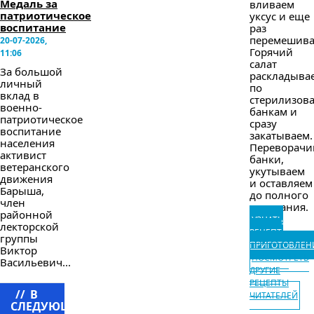
Медаль за
вливаем
патриотическое
уксус и еще
воспитание
раз
перемешива
20-07-2026,
Горячий
11:06
салат
За большой
раскладыва
личный
по
вклад в
стерилизов
военно-
банкам и
патриотическое
сразу
воспитание
закатываем.
населения
Переворачи
активист
банки,
ветеранского
укутываем
движения
и оставляем
Барыша,
до полного
член
остывания.
районной
УЗНАТЬ
лекторской
РЕЦЕПТ
группы
ПРИГОТОВЛЕН
Виктор
ПОСМОТРЕТЬ
Васильевич...
ДРУГИЕ
РЕЦЕПТЫ
//
В
ЧИТАТЕЛЕЙ
СЛЕДУЮЩЕМ