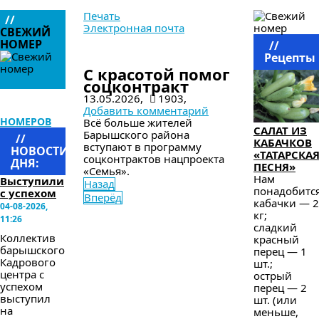
Печать
//
Электронная почта
СВЕЖИЙ
НОМЕР
//
в следующем номере
Рецепты
С красотой помог
соцконтракт
13.05.2026,
1903,
АРХИВ
Добавить комментарий
НОМЕРОВ
Всё больше жителей
САЛАТ ИЗ
Барышского района
//
КАБАЧКОВ
вступают в программу
НОВОСТИ
«ТАТАРСКА
соцконтрактов нацпроекта
ДНЯ:
ПЕСНЯ»
«Семья».
Нам
Выступили
Назад
понадобится
с успехом
Вперёд
кабачки — 2
04-08-2026,
кг;
11:26
сладкий
Коллектив
красный
барышского
перец — 1
Кадрового
шт.;
центра с
острый
успехом
перец — 2
выступил
шт. (или
на
меньше,