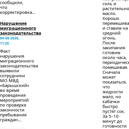
сообщили,
соль и
что
растительн
корректировка...
масло.
Хорошо
Нарушение
перемешив
миграционного
и ставим на
законодательства
средний
огонь.
04-08-2026,
После
11:20
закипания
Факт
готовим
нарушения
около часа,
миграционного
периодичес
законодательства
помешивая.
выявили
Сначала
сотрудники
может
МО МВД
показаться,
«Барышский»
что
во время
жидкости
проведения
мало, но
мероприятий
кабачки
по проверке
быстро
законности
пустят сок.
пребывания
За 5–10
граждан...
минут до
готовности