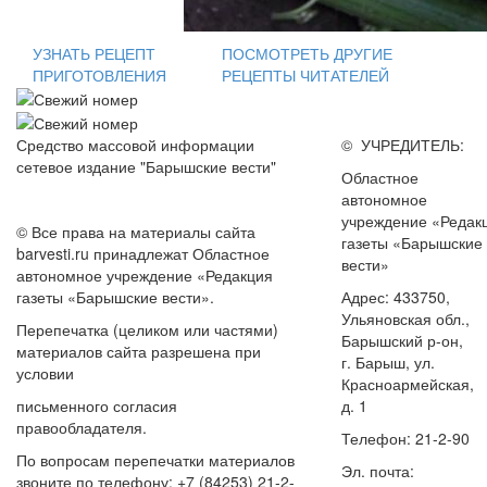
УЗНАТЬ РЕЦЕПТ
ПОСМОТРЕТЬ ДРУГИЕ
ПРИГОТОВЛЕНИЯ
РЕЦЕПТЫ ЧИТАТЕЛЕЙ
Средство массовой информации
© УЧРЕДИТЕЛЬ:
сетевое издание "Барышские вести"
Областное
автономное
учреждение «Редак
© Все права на материалы сайта
газеты «Барышские
barvesti.ru принадлежат Областное
вести»
автономное учреждение «Редакция
газеты «Барышские вести».
Адрес: 433750,
Ульяновская обл.,
Перепечатка (целиком или частями)
Барышский р-он,
материалов сайта разрешена при
г. Барыш, ул.
условии
Красноармейская,
письменного согласия
д. 1
правообладателя.
Телефон: 21-2-90
По вопросам перепечатки материалов
Эл. почта:
звоните по телефону: +7 (84253) 21-2-