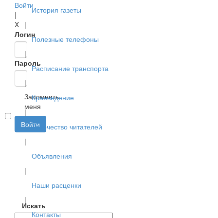
Войти
История газеты
|
X
|
Логин
Полезные телефоны
|
Пароль
Расписание транспорта
|
Запомнить
Краеведение
меня
|
Войти
Творчество читателей
|
Объявления
|
Наши расценки
|
Искать
Контакты