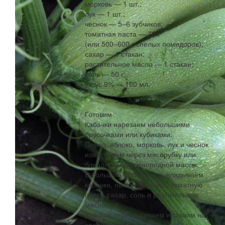
морковь — 1 шт.;
лук — 1 шт.;
чеснок — 5–6 зубчиков;
томатная паста — 70 г
(или 500–600 г спелых помидоров);
сахар — 1 стакан;
растительное масло — 1 стакан;
соль — 50 г;
уксус 9% — 100 мл.
Готовим
Кабачки нарезаем небольшими
брусочками или кубиками.
Перец, яблоко, морковь, лук и чеснок
измельчаем через мясорубку или
блендером до однородной массы.
В большую кастрюлю выкладываем
кабачки, овощную смесь, томатную
пасту, сахар, соль и растительное
масло.
Хорошо перемешиваем и ставим на
средний огонь.