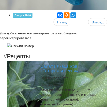
Выпуск №40
Назад
Вперёд
Для добавления комментариев Вам необходимо
зарегистрироваться
//
Рецепты
Салат из кабачков
«Татарская песня»
Нам понадобится:
кабачки — 2 кг;
сладкий красный перец — 1 шт.;
острый перец — 2 шт. (или меньше,
если не любите острое);
яблоко — 1 крупное;