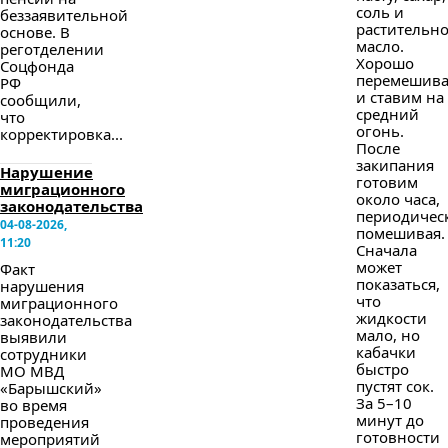
соль и
беззаявительной
растительн
основе. В
масло.
реготделении
Хорошо
Соцфонда
перемешив
РФ
и ставим на
сообщили,
средний
что
огонь.
корректировка...
После
закипания
Нарушение
готовим
миграционного
около часа,
законодательства
периодичес
04-08-2026,
помешивая.
11:20
Сначала
может
Факт
показаться,
нарушения
что
миграционного
жидкости
законодательства
мало, но
выявили
кабачки
сотрудники
быстро
МО МВД
пустят сок.
«Барышский»
За 5–10
во время
минут до
проведения
готовности
мероприятий