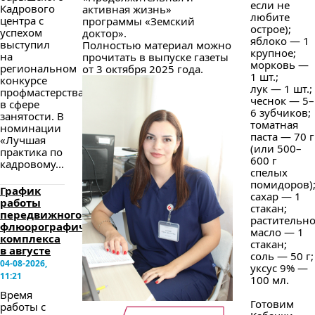
если не
Кадрового
активная жизнь»
любите
центра с
программы «Земский
острое);
успехом
доктор».
яблоко — 1
выступил
Полностью материал можно
крупное;
на
прочитать в выпуске газеты
морковь —
региональном
от 3 октября 2025 года.
1 шт.;
конкурсе
лук — 1 шт.;
профмастерства
чеснок — 5–
в сфере
6 зубчиков;
занятости. В
томатная
номинации
паста — 70 г
«Лучшая
(или 500–
практика по
600 г
кадровому...
спелых
помидоров)
График
сахар — 1
работы
стакан;
передвижного
растительн
флюорографического
масло — 1
комплекса
стакан;
в августе
соль — 50 г;
04-08-2026,
уксус 9% —
11:21
100 мл.
Время
Готовим
работы с