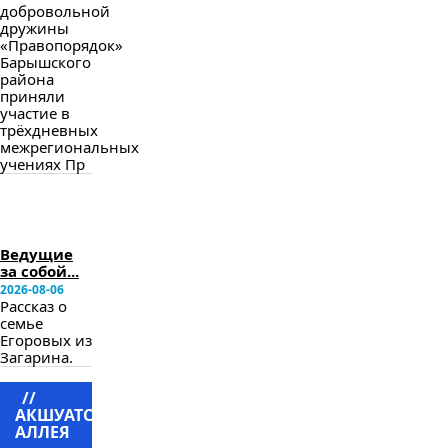
добровольной
дружины
«Правопорядок»
Барышского
района
приняли
участие в
трёхдневных
межрегиональных
учениях Пр
в
следующем
номере
Ведущие
за собой...
2026-08-06
Рассказ о
семье
Егоровых из
Загарина.
//
АКШУАТСКАЯ
АЛЛЕЯ