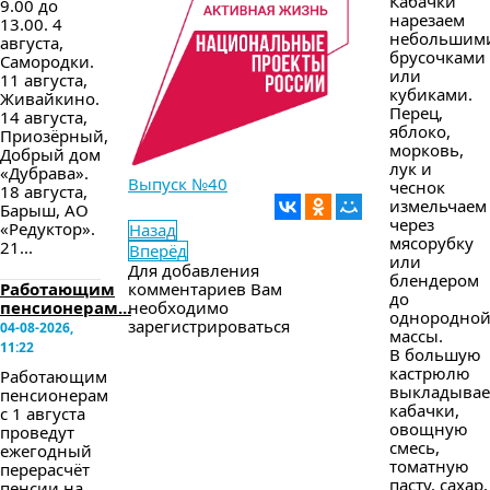
Кабачки
9.00 до
нарезаем
13.00. 4
небольшим
августа,
брусочками
Самородки.
или
11 августа,
кубиками.
Живайкино.
Перец,
14 августа,
яблоко,
Приозёрный,
морковь,
Добрый дом
лук и
«Дубрава».
Выпуск №40
чеснок
18 августа,
измельчаем
Барыш, АО
через
«Редуктор».
Назад
мясорубку
21...
Вперёд
или
Для добавления
блендером
Работающим
комментариев Вам
до
пенсионерам...
необходимо
однородно
зарегистрироваться
04-08-2026,
массы.
11:22
В большую
кастрюлю
Работающим
выкладыва
пенсионерам
кабачки,
с 1 августа
овощную
проведут
смесь,
ежегодный
томатную
перерасчёт
пасту, сахар,
пенсии на