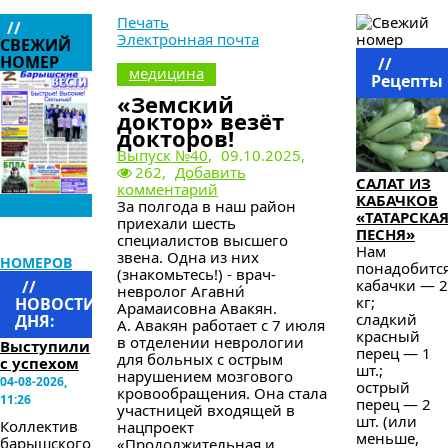
Печать
//
Электронная почта
СВЕЖИЙ
НОМЕР
//
медицина
Рецепты
«Земский
доктор» везёт
докторов!
Выпуск №40
,
09.10.2025,
262,
Добавить
САЛАТ ИЗ
комментарий
КАБАЧКОВ
За полгода в наш район
«ТАТАРСКА
приехали шесть
ПЕСНЯ»
специалистов высшего
АРХИВ
Нам
звена. Одна из них
НОМЕРОВ
понадобится
(знакомьтесь!) - врач-
кабачки — 2
//
невролог Агавни́
кг;
НОВОСТИ
Арамаисовна Авакян.
сладкий
ДНЯ:
А. Авакян работает с 7 июля
красный
в отделении неврологии
Выступили
перец — 1
для больных с острым
с успехом
шт.;
нарушением мозгового
04-08-2026,
острый
кровообращения. Она стала
11:26
перец — 2
участницей входящей в
шт. (или
Коллектив
нацпроект
меньше,
барышского
«Продолжительная и