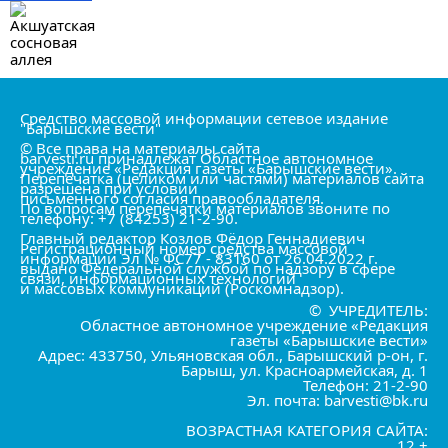
Средство массовой информации сетевое издание
"Барышские вести"
© Все права на материалы сайта
barvesti.ru принадлежат Областное автономное
учреждение «Редакция газеты «Барышские вести».
Перепечатка (целиком или частями) материалов сайта
разрешена при условии
письменного согласия правообладателя.
По вопросам перепечатки материалов звоните по
телефону: +7 (84253) 21-2-90.
Главный редактор Козлов Фёдор Геннадиевич
Регистрационный номер средства массовой
информации Эл № ФС77 - 83160 от 26.04.2022 г.
выдано Федеральной службой по надзору в сфере
связи, информационных технологий
и массовых коммуникаций (Роскомнадзор).
© УЧРЕДИТЕЛЬ:
Областное автономное учреждение «Редакция
газеты «Барышские вести»
Адрес: 433750, Ульяновская обл., Барышский р-он, г.
Барыш, ул. Красноармейская, д. 1
Телефон: 21-2-90
Эл. почта: barvesti@bk.ru
ВОЗРАСТНАЯ КАТЕГОРИЯ САЙТА:
12 +