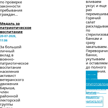
вливаем
по проверке
уксус и еще
законности
раз
пребывания
перемешива
граждан...
Горячий
салат
Медаль за
раскладыва
патриотическое
по
воспитание
стерилизов
20-07-2026,
банкам и
11:06
сразу
закатываем.
За большой
Переворачи
личный
банки,
вклад в
укутываем
военно-
и оставляем
патриотическое
до полного
воспитание
остывания.
населения
активист
УЗНАТЬ
ветеранского
РЕЦЕПТ
движения
ПРИГОТОВЛЕН
Барыша,
ПОСМОТРЕТЬ
член
ДРУГИЕ
районной
РЕЦЕПТЫ
лекторской
ЧИТАТЕЛЕЙ
группы