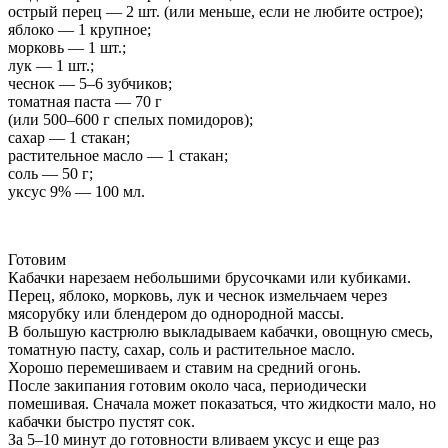
острый перец — 2 шт. (или меньше, если не любите острое);
яблоко — 1 крупное;
морковь — 1 шт.;
лук — 1 шт.;
чеснок — 5–6 зубчиков;
томатная паста — 70 г
(или 500–600 г спелых помидоров);
сахар — 1 стакан;
растительное масло — 1 стакан;
соль — 50 г;
уксус 9% — 100 мл.
Готовим
Кабачки нарезаем небольшими брусочками или кубиками.
Перец, яблоко, морковь, лук и чеснок измельчаем через
мясорубку или блендером до однородной массы.
В большую кастрюлю выкладываем кабачки, овощную смесь,
томатную пасту, сахар, соль и растительное масло.
Хорошо перемешиваем и ставим на средний огонь.
После закипания готовим около часа, периодически
помешивая. Сначала может показаться, что жидкости мало, но
кабачки быстро пустят сок.
За 5–10 минут до готовности вливаем уксус и еще раз