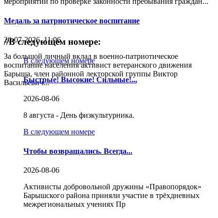
мероприятий по проверке законности пребывания граждан...
Медаль за патриотическое воспитание
20-07-2026, 11:06
//
В следующем номере:
За большой личный вклад в военно-патриотическое
В следующем номере
воспитание населения активист ветеранского движения
Барыша, член районной лекторской группы Виктор
Быстрые! Высокие! Сильные!...
Васильевич...
2026-08-06
8 августа - День физкультурника.
В следующем номере
Чтобы возвращались. Всегда...
2026-08-06
Активисты добровольной дружины «Правопорядок»
Барышского района приняли участие в трёхдневных
межрегиональных учениях Пр