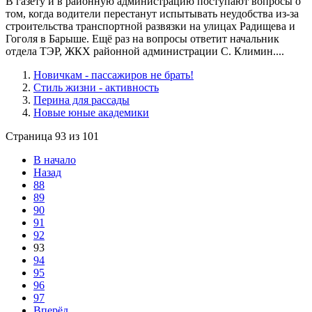
В газету и в районную администрацию поступают вопросы о
том, когда водители перестанут испытывать неудобства из-за
строительства транспортной развязки на улицах Радищева и
Гоголя в Барыше. Ещё раз на вопросы ответит начальник
отдела ТЭР, ЖКХ районной администрации С. Климин....
Новичкам - пассажиров не брать!
Стиль жизни - активность
Перина для рассады
Новые юные академики
Страница 93 из 101
В начало
Назад
88
89
90
91
92
93
94
95
96
97
Вперёд