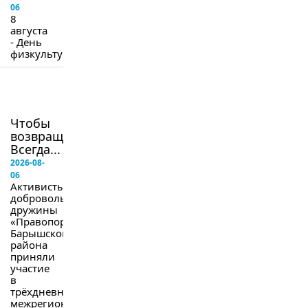
06
8
августа
- День
физкультурника.
в
следующем
номере
Чтобы
возвращались.
Всегда...
2026-08-
06
Активисты
добровольной
дружины
«Правопорядок»
Барышского
района
приняли
участие
в
трёхдневных
межрегиональных