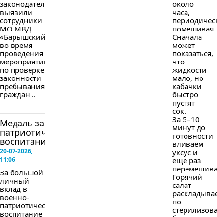
законодательства
около
выявили
часа,
сотрудники
периодичес
МО МВД
помешивая.
«Барышский»
Сначала
во время
может
проведения
показаться,
мероприятий
что
по проверке
жидкости
законности
мало, но
пребывания
кабачки
граждан...
быстро
пустят
сок.
За 5–10
Медаль за
минут до
патриотическое
готовности
воспитание
вливаем
20-07-2026,
уксус и
11:06
еще раз
перемешива
За большой
Горячий
личный
салат
вклад в
раскладыва
военно-
по
патриотическое
стерилизов
воспитание