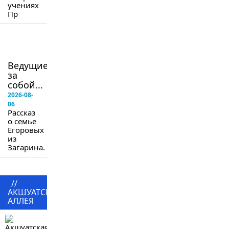
учениях
Пр
в
следующем
номере
Ведущие
за
собой...
2026-08-
06
Рассказ
о семье
Егоровых
из
Загарина.
//
АКШУАТСКАЯ
АЛЛЕЯ