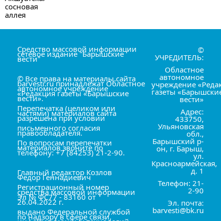
Средство массовой информации
©
сетевое издание "Барышские
УЧРЕДИТЕЛЬ:
вести"
Областное
автономное
© Все права на материалы сайта
barvesti.ru принадлежат Областное
учреждение «Реда
автономное учреждение
газеты «Барышски
«Редакция газеты «Барышские
вести».
вести»
Перепечатка (целиком или
Адрес:
частями) материалов сайта
разрешена при условии
433750,
Ульяновская
письменного согласия
правообладателя.
обл.,
Барышский р-
По вопросам перепечатки
материалов звоните по
он, г. Барыш,
телефону: +7 (84253) 21-2-90.
ул.
Красноармейская,
д. 1
Главный редактор Козлов
Фёдор Геннадиевич
Телефон: 21-
Регистрационный номер
2-90
средства массовой информации
Эл № ФС77 - 83160 от
26.04.2022 г.
Эл. почта:
barvesti@bk.ru
выдано Федеральной службой
по надзору в сфере связи,