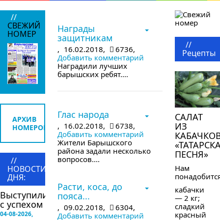
в следующем номере
//
СВЕЖИЙ
Награды
НОМЕР
защитникам
//
,
16.02.2018,
6736,
Рецепты
Добавить комментарий
Наградили лучших
барышских ребят....
в следующем номере
Глас народа
САЛАТ
АРХИВ
ИЗ
,
16.02.2018,
6738,
НОМЕРОВ
Добавить комментарий
КАБАЧКО
Жители Барышского
«ТАТАРСК
района задали несколько
ПЕСНЯ»
вопросов....
//
Нам
НОВОСТИ
в следующем номере
понадобится
ДНЯ:
Расти, коса, до
кабачки
Выступили
пояса...
— 2 кг;
с успехом
сладкий
,
09.02.2018,
6304,
04-08-2026,
красный
Добавить комментарий