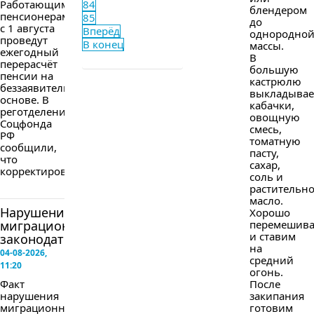
Работающим
84
блендером
пенсионерам
85
до
с 1 августа
Вперёд
однородно
проведут
В конец
массы.
ежегодный
В
перерасчёт
большую
пенсии на
кастрюлю
беззаявительной
выкладыва
основе. В
кабачки,
реготделении
овощную
Соцфонда
смесь,
РФ
томатную
сообщили,
пасту,
что
сахар,
корректировка...
соль и
растительн
масло.
Нарушение
Хорошо
миграционного
перемешив
и ставим
законодательства
на
04-08-2026,
средний
11:20
огонь.
Факт
После
нарушения
закипания
миграционного
готовим