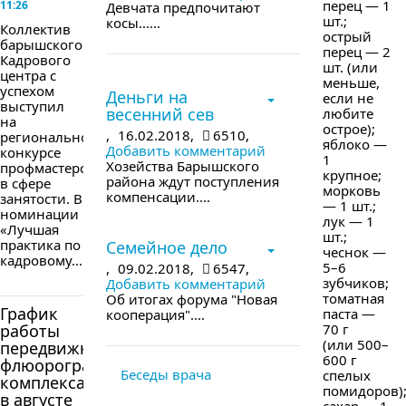
перец — 1
11:26
Девчата предпочитают
шт.;
косы......
Коллектив
острый
барышского
перец — 2
Кадрового
шт. (или
в следующем номере
центра с
меньше,
успехом
Деньги на
если не
выступил
весенний сев
любите
на
острое);
,
16.02.2018,
6510,
региональном
яблоко —
Добавить комментарий
конкурсе
1
Хозейства Барышского
профмастерства
крупное;
района ждут поступления
в сфере
морковь
компенсации....
занятости. В
— 1 шт.;
номинации
лук — 1
в следующем номере
«Лучшая
шт.;
практика по
Семейное дело
чеснок —
кадровому...
5–6
,
09.02.2018,
6547,
зубчиков;
Добавить комментарий
томатная
Об итогах форума "Новая
График
паста —
кооперация"....
работы
70 г
(или 500–
передвижного
600 г
флюорографического
Беседы врача
спелых
комплекса
помидоров)
в августе