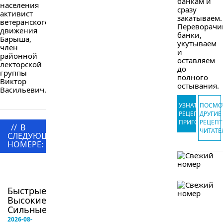
банкам и
населения
сразу
активист
закатываем.
ветеранского
Переворачи
движения
банки,
Барыша,
укутываем
член
и
районной
оставляем
лекторской
до
группы
полного
Виктор
остывания.
Васильевич...
УЗНАТЬ
ПОСМО
РЕЦЕПТ
ДРУГИЕ
ПРИГОТОВЛЕ
РЕЦЕП
//
В
ЧИТАТЕ
СЛЕДУЮЩЕМ
НОМЕРЕ:
в
следующем
номере
Быстрые!
Высокие!
Сильные!...
2026-08-