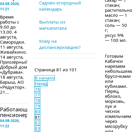
сахар — 1
Садово-огородный
04-08-2026,
стакан;
календарь
11:21
растительн
масло — 1
Время
стакан;
работы с
Выплаты из
соль — 50
9.00 до
маткапитала
г;
13.00. 4
уксус 9%
августа,
— 100 мл.
Кому на
Самородки.
11 августа,
диспансеризацию?
Живайкино.
Готовим
14 августа,
Кабачки
Приозёрный,
нарезаем
Добрый дом
Страница 81 из 101
небольшим
«Дубрава».
брусочками
18 августа,
В начало
или
Барыш, АО
Назад
кубиками.
«Редуктор».
76
Перец,
21...
77
яблоко,
78
морковь,
79
лук и
Работающим
чеснок
80
пенсионерам...
измельчаем
81
04-08-2026,
через
82
мясорубку
11:22
83
или