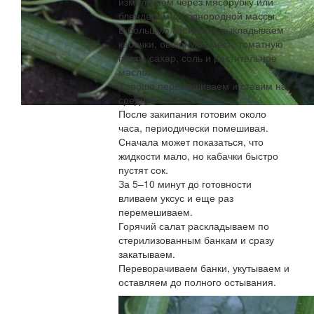
измельчаем через мясорубку или
блендером до однородной массы.
В большую кастрюлю выкладываем
кабачки, овощную смесь, томатную
пасту, сахар, соль и растительное
масло.
Хорошо перемешиваем и ставим на
средний огонь.
После закипания готовим около
часа, периодически помешивая.
Сначала может показаться, что
жидкости мало, но кабачки быстро
пустят сок.
За 5–10 минут до готовности
вливаем уксус и еще раз
перемешиваем.
Горячий салат раскладываем по
стерилизованным банкам и сразу
закатываем.
Переворачиваем банки, укутываем и
оставляем до полного остывания.