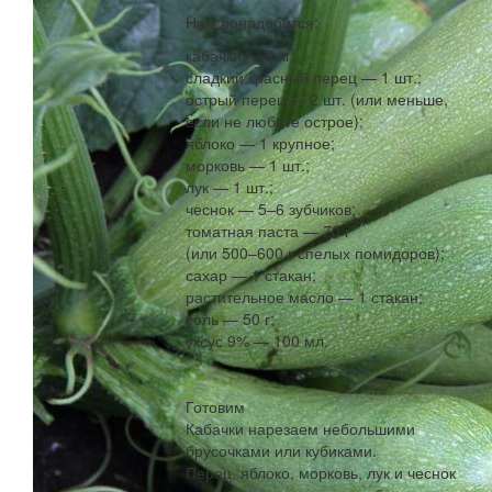
Нам понадобится:
кабачки — 2 кг;
сладкий красный перец — 1 шт.;
острый перец — 2 шт. (или меньше,
если не любите острое);
яблоко — 1 крупное;
морковь — 1 шт.;
лук — 1 шт.;
чеснок — 5–6 зубчиков;
томатная паста — 70 г
(или 500–600 г спелых помидоров);
сахар — 1 стакан;
растительное масло — 1 стакан;
соль — 50 г;
уксус 9% — 100 мл.
Готовим
Кабачки нарезаем небольшими
брусочками или кубиками.
Перец, яблоко, морковь, лук и чеснок