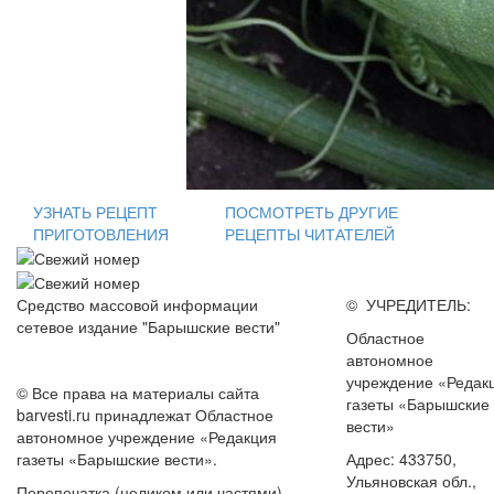
УЗНАТЬ РЕЦЕПТ
ПОСМОТРЕТЬ ДРУГИЕ
ПРИГОТОВЛЕНИЯ
РЕЦЕПТЫ ЧИТАТЕЛЕЙ
Средство массовой информации
© УЧРЕДИТЕЛЬ:
сетевое издание "Барышские вести"
Областное
автономное
учреждение «Редак
© Все права на материалы сайта
газеты «Барышские
barvesti.ru принадлежат Областное
вести»
автономное учреждение «Редакция
газеты «Барышские вести».
Адрес: 433750,
Ульяновская обл.,
Перепечатка (целиком или частями)