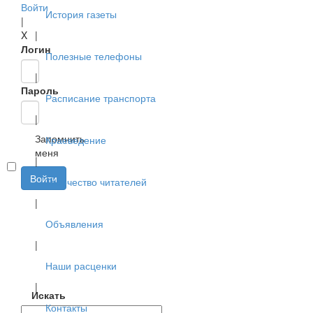
Войти
История газеты
|
X
|
Логин
Полезные телефоны
|
Пароль
Расписание транспорта
|
Запомнить
Краеведение
меня
|
Войти
Творчество читателей
|
Объявления
|
Наши расценки
|
Искать
Контакты