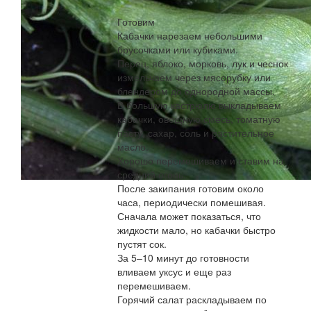
Готовим
Кабачки нарезаем небольшими
брусочками или кубиками.
Перец, яблоко, морковь, лук и чеснок
измельчаем через мясорубку или
блендером до однородной массы.
В большую кастрюлю выкладываем
кабачки, овощную смесь, томатную
пасту, сахар, соль и растительное
масло.
Хорошо перемешиваем и ставим на
средний огонь.
После закипания готовим около
часа, периодически помешивая.
Сначала может показаться, что
жидкости мало, но кабачки быстро
пустят сок.
За 5–10 минут до готовности
вливаем уксус и еще раз
перемешиваем.
Горячий салат раскладываем по