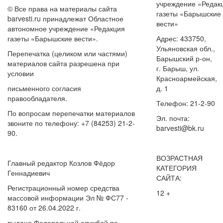
учреждение «Редак
© Все права на материалы сайта
газеты «Барышские
barvesti.ru принадлежат Областное
вести»
автономное учреждение «Редакция
газеты «Барышские вести».
Адрес: 433750,
Ульяновская обл.,
Перепечатка (целиком или частями)
Барышский р-он,
материалов сайта разрешена при
г. Барыш, ул.
условии
Красноармейская,
письменного согласия
д. 1
правообладателя.
Телефон: 21-2-90
По вопросам перепечатки материалов
Эл. почта:
звоните по телефону: +7 (84253) 21-2-
barvesti@bk.ru
90.
ВОЗРАСТНАЯ
Главный редактор Козлов Фёдор
КАТЕГОРИЯ
Геннадиевич
САЙТА:
Регистрационный номер средства
12 +
массовой информации Эл № ФС77 -
83160 от 26.04.2022 г.
выдано Федеральной службой по