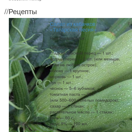
//
Рецепты
Салат из кабачков
«Татарская песня»
Нам понадобится:
кабачки — 2 кг;
сладкий красный перец — 1 шт.;
острый перец — 2 шт. (или меньше,
если не любите острое);
яблоко — 1 крупное;
морковь — 1 шт.;
лук — 1 шт.;
чеснок — 5–6 зубчиков;
томатная паста — 70 г
(или 500–600 г спелых помидоров);
сахар — 1 стакан;
растительное масло — 1 стакан;
соль — 50 г;
уксус 9% — 100 мл.