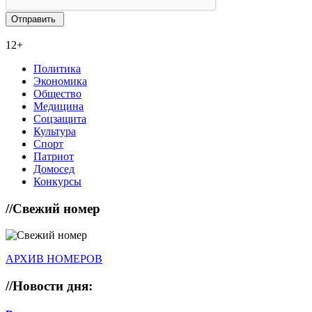
12+
Политика
Экономика
Общество
Медицина
Соцзащита
Культура
Спорт
Патриот
Домосед
Конкурсы
//
Свежий номер
АРХИВ НОМЕРОВ
//
Новости дня: