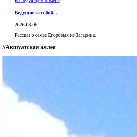
В следующем номере
Ведущие за собой...
2026-08-06
Рассказ о семье Егоровых из Загарина.
//
Акшуатская аллея