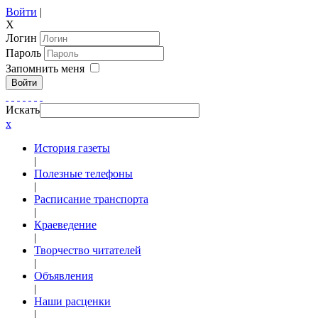
Войти
|
X
Логин
Пароль
Запомнить меня
Войти
Искать
x
История газеты
|
Полезные телефоны
|
Расписание транспорта
|
Краеведение
|
Творчество читателей
|
Объявления
|
Наши расценки
|