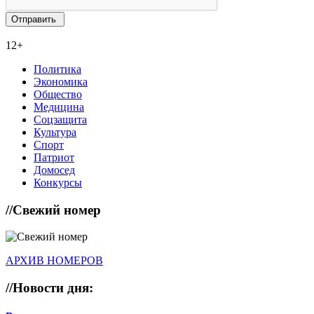
12+
Политика
Экономика
Общество
Медицина
Соцзащита
Культура
Спорт
Патриот
Домосед
Конкурсы
//
Свежий номер
АРХИВ НОМЕРОВ
//
Новости дня: