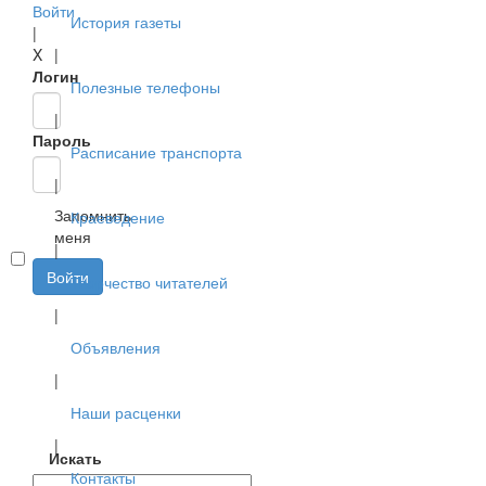
Войти
История газеты
|
X
|
Логин
Полезные телефоны
|
Пароль
Расписание транспорта
|
Запомнить
Краеведение
меня
|
Войти
Творчество читателей
|
Объявления
|
Наши расценки
|
Искать
Контакты