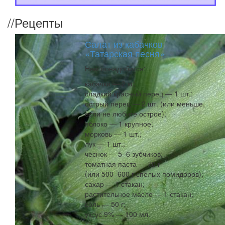
//
Рецепты
Салат из кабачков
«Татарская песня»
Нам понадобится:
кабачки — 2 кг;
сладкий красный перец — 1 шт.;
острый перец — 2 шт. (или меньше,
если не любите острое);
яблоко — 1 крупное;
морковь — 1 шт.;
лук — 1 шт.;
чеснок — 5–6 зубчиков;
томатная паста — 70 г
(или 500–600 г спелых помидоров);
сахар — 1 стакан;
растительное масло — 1 стакан;
соль — 50 г;
уксус 9% — 100 мл.