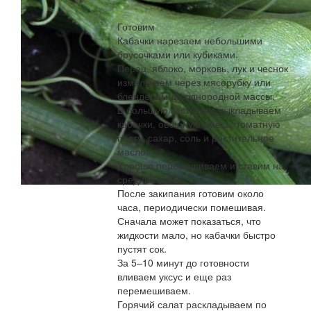
Готовим
Кабачки нарезаем небольшими
брусочками или кубиками.
Перец, яблоко, морковь, лук и чеснок
измельчаем через мясорубку или
блендером до однородной массы.
В большую кастрюлю выкладываем
кабачки, овощную смесь, томатную
пасту, сахар, соль и растительное
масло.
Хорошо перемешиваем и ставим на
средний огонь.
После закипания готовим около
часа, периодически помешивая.
Сначала может показаться, что
жидкости мало, но кабачки быстро
пустят сок.
За 5–10 минут до готовности
вливаем уксус и еще раз
перемешиваем.
Горячий салат раскладываем по