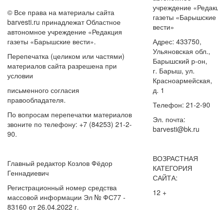
учреждение «Редак
© Все права на материалы сайта
газеты «Барышские
barvesti.ru принадлежат Областное
вести»
автономное учреждение «Редакция
газеты «Барышские вести».
Адрес: 433750,
Ульяновская обл.,
Перепечатка (целиком или частями)
Барышский р-он,
материалов сайта разрешена при
г. Барыш, ул.
условии
Красноармейская,
письменного согласия
д. 1
правообладателя.
Телефон: 21-2-90
По вопросам перепечатки материалов
Эл. почта:
звоните по телефону: +7 (84253) 21-2-
barvesti@bk.ru
90.
ВОЗРАСТНАЯ
Главный редактор Козлов Фёдор
КАТЕГОРИЯ
Геннадиевич
САЙТА:
Регистрационный номер средства
12 +
массовой информации Эл № ФС77 -
83160 от 26.04.2022 г.