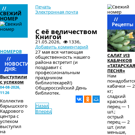
Печать
//
Электронная почта
СВЕЖИЙ
НОМЕР
//
в следующем номере
Рецепты
С её величеством
Книгой
21.05.2026,
1336,
АРХИВ
Добавить комментарий
НОМЕРОВ
27 мая вся читающая
САЛАТ ИЗ
общественность нашего
//
КАБАЧКОВ
района встретит (и
НОВОСТИ
«ТАТАРСКА
поздравит с
ДНЯ:
ПЕСНЯ»
профессиональным
Нам
Выступили
праздником
понадобится
с успехом
библиотекарей!)
кабачки — 2
04-08-2026,
Общероссийский День
кг;
библиотек.
11:26
сладкий
Коллектив
красный
Назад
барышского
перец — 1
Кадрового
Вперёд
шт.;
центра с
острый
успехом
перец — 2
выступил
шт. (или
на
меньше,