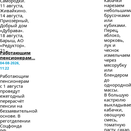
Кабачки
Самородки.
нарезаем
11 августа,
небольшим
Живайкино.
брусочками
14 августа,
или
Приозёрный,
кубиками.
Добрый дом
Перец,
«Дубрава».
яблоко,
18 августа,
морковь,
Барыш, АО
лук и
«Редуктор».
чеснок
21...
Работающим
измельчаем
пенсионерам...
через
04-08-2026,
мясорубку
11:22
или
блендером
Работающим
до
пенсионерам
однородно
с 1 августа
массы.
проведут
В большую
ежегодный
кастрюлю
перерасчёт
выкладыва
пенсии на
кабачки,
беззаявительной
овощную
основе. В
смесь,
реготделении
томатную
Соцфонда
пасту, сахар,
РФ