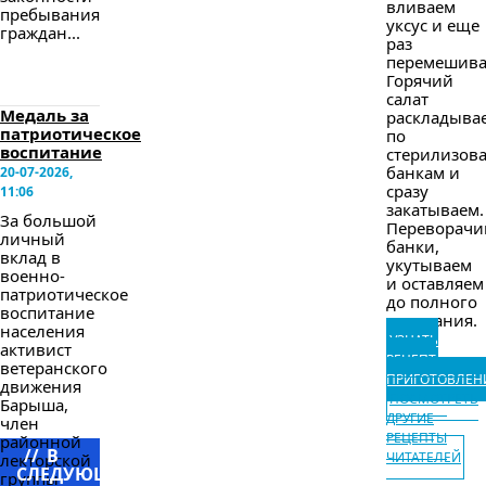
вливаем
пребывания
уксус и еще
граждан...
раз
перемешива
Горячий
салат
Медаль за
раскладыва
патриотическое
по
воспитание
стерилизов
банкам и
20-07-2026,
сразу
11:06
закатываем.
За большой
Переворачи
личный
банки,
вклад в
укутываем
военно-
и оставляем
патриотическое
до полного
воспитание
остывания.
населения
УЗНАТЬ
активист
РЕЦЕПТ
ветеранского
ПРИГОТОВЛЕН
движения
ПОСМОТРЕТЬ
Барыша,
ДРУГИЕ
член
РЕЦЕПТЫ
районной
//
В
ЧИТАТЕЛЕЙ
лекторской
СЛЕДУЮЩЕМ
группы