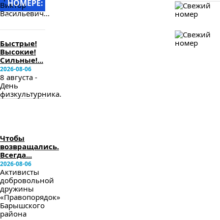
НОМЕРЕ:
Виктор
Васильевич...
в
следующем
номере
Быстрые!
Высокие!
Сильные!...
2026-08-06
8 августа -
День
физкультурника.
в
следующем
номере
Чтобы
возвращались.
Всегда...
2026-08-06
Активисты
добровольной
дружины
«Правопорядок»
Барышского
района