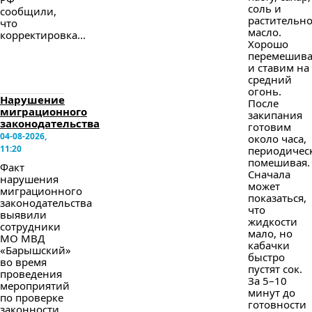
соль и
сообщили,
растительн
что
масло.
корректировка...
Хорошо
перемешив
и ставим на
средний
огонь.
Нарушение
После
миграционного
закипания
законодательства
готовим
04-08-2026,
около часа,
11:20
периодичес
помешивая.
Факт
Сначала
нарушения
может
миграционного
показаться,
законодательства
что
выявили
жидкости
сотрудники
мало, но
МО МВД
кабачки
«Барышский»
быстро
во время
пустят сок.
проведения
За 5–10
мероприятий
минут до
по проверке
готовности
законности