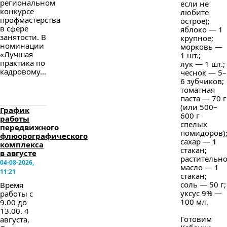
региональном
если не
конкурсе
любите
профмастерства
острое);
в сфере
яблоко — 1
занятости. В
крупное;
номинации
морковь —
«Лучшая
1 шт.;
практика по
лук — 1 шт.;
кадровому...
чеснок — 5–
6 зубчиков;
томатная
паста — 70 г
(или 500–
График
600 г
работы
спелых
передвижного
помидоров)
флюорографического
сахар — 1
комплекса
стакан;
в августе
растительн
04-08-2026,
масло — 1
11:21
стакан;
соль — 50 г;
Время
уксус 9% —
работы с
100 мл.
9.00 до
13.00. 4
Готовим
августа,