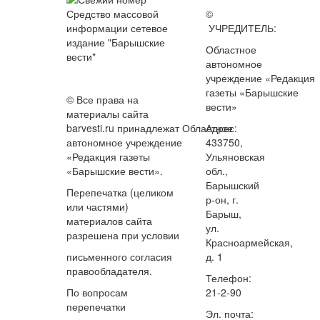
Средство массовой
©
информации сетевое
УЧРЕДИТЕЛЬ:
издание "Барышские
Областное
вести"
автономное
учреждение «Редакция
газеты «Барышские
© Все права на
вести»
материалы сайта
barvesti.ru принадлежат Областное
Адрес:
автономное учреждение
433750,
«Редакция газеты
Ульяновская
«Барышские вести».
обл.,
Барышский
Перепечатка (целиком
р-он, г.
или частями)
Барыш,
материалов сайта
ул.
разрешена при условии
Красноармейская,
письменного согласия
д. 1
правообладателя.
Телефон:
По вопросам
21-2-90
перепечатки
Эл. почта: