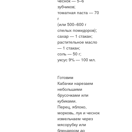
чеснок — 5–6
зубчиков;
томатная паста — 70
г
(или 500–600 г
спелых помидоров);
сахар — 1 стакан;
растительное масло
— 1 стакан;
соль — 50 г;
уксус 9% — 100 мл.
Готовим
Кабачки нарезаем
небольшими
брусочками или
кубиками.
Перец, яблоко,
морковь, лук и чеснок
измельчаем через
мясорубку или
блендером до