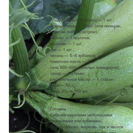
Нам понадобится:
кабачки — 2 кг;
сладкий красный перец — 1 шт.;
острый перец — 2 шт. (или меньше,
если не любите острое);
яблоко — 1 крупное;
морковь — 1 шт.;
лук — 1 шт.;
чеснок — 5–6 зубчиков;
томатная паста — 70 г
(или 500–600 г спелых помидоров);
сахар — 1 стакан;
растительное масло — 1 стакан;
соль — 50 г;
уксус 9% — 100 мл.
Готовим
Кабачки нарезаем небольшими
брусочками или кубиками.
Перец, яблоко, морковь, лук и чеснок
измельчаем через мясорубку или