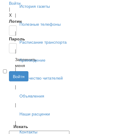
Войти
История газеты
|
X
|
Логин
Полезные телефоны
|
Пароль
Расписание транспорта
|
Запомнить
Краеведение
меня
|
Войти
Творчество читателей
|
Объявления
|
Наши расценки
|
Искать
Контакты