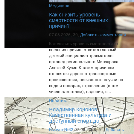
Медицина
Как снизить уровень
смертности от внешних
причин?
07.08.2026,
30,
Добавить комментарий
Как снизить уровень смертности от
внешних причин, ответил главный
детский специалист травматолог-
ортопед регионального Минздрава
Алексей Кузин К таким причинам
относятся дорожно-транспортные
происшествия, несчастные случаи на
воде и пожарах, отравления (в том
числе алкоголем), падения, с...
Политика
Владимир Кононов:
Качественная культура и
доступный спорт до
Выпуск №32
07.08.2026,
51,
Добавить