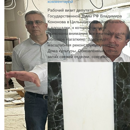
комментарий
Рабочий визит депутата
Государственной Думы РФ Владимира
Кононова в Цильнинский район начался
с площадки, к которой сегодня
приковано внимание всех жителей села
Большое Нагаткино. Здесь идёт
масштабная реконструкция местного
Дома культуры. Обновлённые стены,
запах свежей отделки, современ...