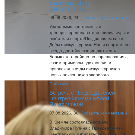
8 августа - День
физкультурника
08.08.2026,
24,
Добавить комментарий
Уважаемые спортсмены и
тренеры, преподаватели физкультуры и
любители спорта!Поздравляем вас с
Днём физкультурника!Наши спортсмены
всегда достойно защищают честь
Барышского района на соревнованиях,
своим примером вдохновляя и
привлекая в ряды физкультурников
новых поклонников здорового...
Политика
Встреча с Председателем
Центризбиркома Эллой
Памфиловой
07.08.2026,
36,
Добавить комментарий
В Кремле состоялась встреча
Владимира Путина с Председателем
Центральной избирательной комиссии