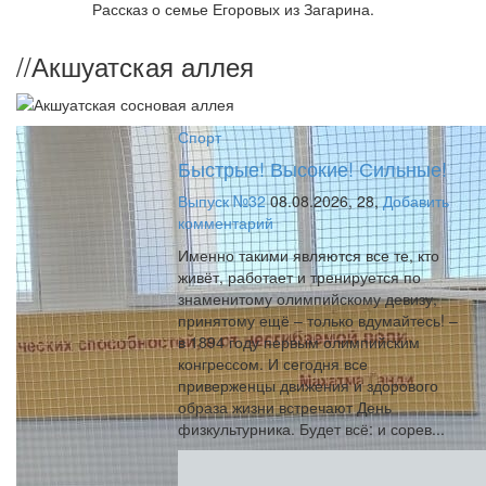
Рассказ о семье Егоровых из Загарина.
//
Акшуатская аллея
Спорт
Быстрые! Высокие! Сильные!
Выпуск №32
08.08.2026,
28,
Добавить
комментарий
Именно такими являются все те, кто
живёт, работает и тренируется по
знаменитому олимпийскому девизу,
принятому ещё – только вдумайтесь! –
в 1894 году первым олимпийским
конгрессом. И сегодня все
приверженцы движения и здорового
образа жизни встречают День
физкультурника. Будет всё: и сорев...