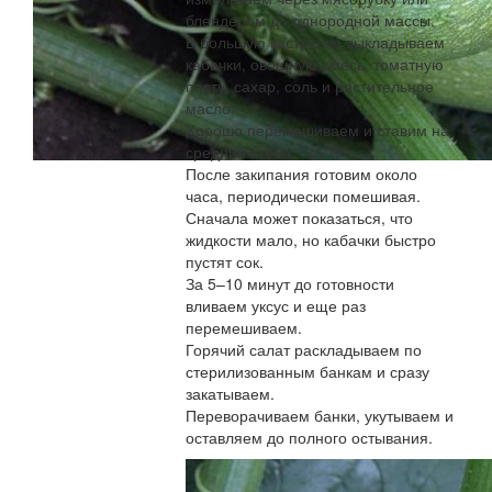
блендером до однородной массы.
В большую кастрюлю выкладываем
кабачки, овощную смесь, томатную
пасту, сахар, соль и растительное
масло.
Хорошо перемешиваем и ставим на
средний огонь.
После закипания готовим около
часа, периодически помешивая.
Сначала может показаться, что
жидкости мало, но кабачки быстро
пустят сок.
За 5–10 минут до готовности
вливаем уксус и еще раз
перемешиваем.
Горячий салат раскладываем по
стерилизованным банкам и сразу
закатываем.
Переворачиваем банки, укутываем и
оставляем до полного остывания.